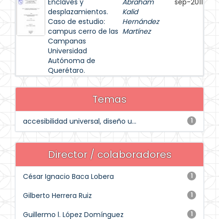
Enclaves y
Abraham
sep-2011
desplazamientos.
Kalid
Caso de estudio:
Hernández
campus cerro de las
Martínez
Campanas
Universidad
Autónoma de
Querétaro.
Temas
accesibilidad universal, diseño u...
1
Director / colaboradores
César Ignacio Baca Lobera
1
Gilberto Herrera Ruiz
1
Guillermo l. López Domínguez
1