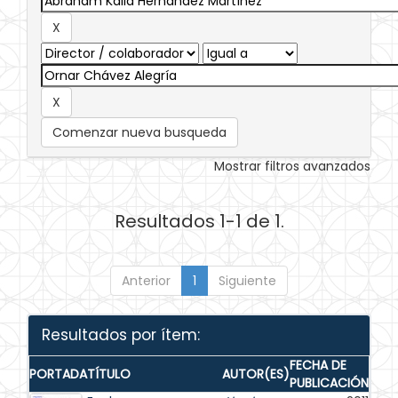
Comenzar nueva busqueda
Mostrar filtros avanzados
Resultados 1-1 de 1.
Anterior
1
Siguiente
Resultados por ítem:
FECHA DE
PORTADA
TÍTULO
AUTOR(ES)
PUBLICACIÓN