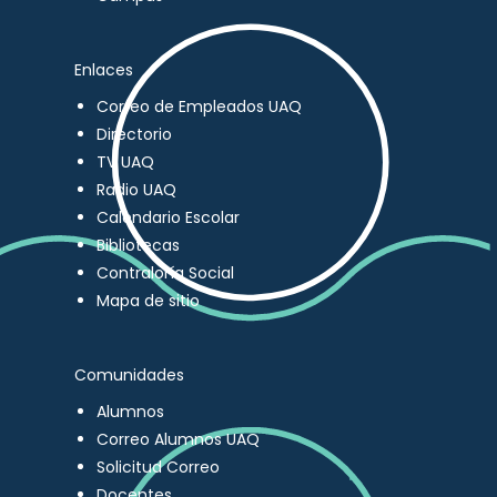
Enlaces
Correo de Empleados UAQ
Directorio
TV UAQ
Radio UAQ
Calendario Escolar
Bibliotecas
Contraloría Social
Mapa de sitio
Comunidades
Alumnos
Correo Alumnos UAQ
Solicitud Correo
Docentes