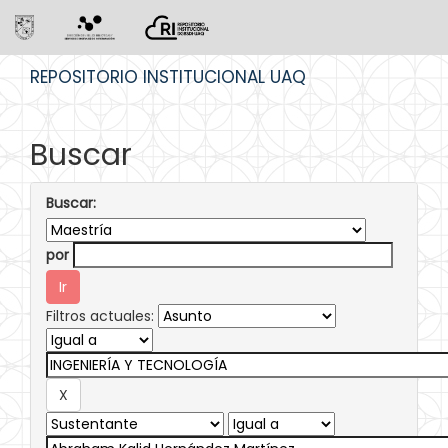
Skip
REPOSITORIO INSTITUCIONAL UAQ
navigation
Buscar
Buscar:
por
Filtros actuales: