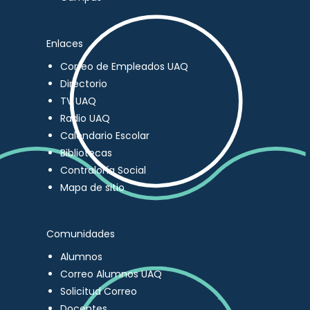
Enlaces
Correo de Empleados UAQ
Directorio
TV UAQ
Radio UAQ
Calendario Escolar
Bibliotecas
Contraloría Social
Mapa de sitio
Comunidades
Alumnos
Correo Alumnos UAQ
Solicitud Correo
Docentes