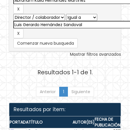
Comenzar nueva busqueda
Mostrar filtros avanzados
Resultados 1-1 de 1.
Anterior
1
Siguiente
Resultados por ítem:
FECHA DE
PORTADA
TÍTULO
AUTOR(ES)
PUBLICACIÓN