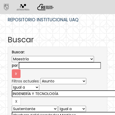
Skip
REPOSITORIO INSTITUCIONAL UAQ
navigation
Buscar
Buscar:
por
Filtros actuales: