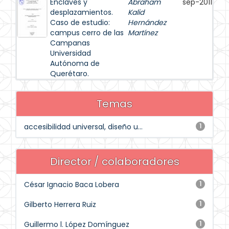
Enclaves y
Abraham
sep-2011
desplazamientos.
Kalid
Caso de estudio:
Hernández
campus cerro de las
Martínez
Campanas
Universidad
Autónoma de
Querétaro.
Temas
accesibilidad universal, diseño u...
1
Director / colaboradores
César Ignacio Baca Lobera
1
Gilberto Herrera Ruiz
1
Guillermo l. López Domínguez
1