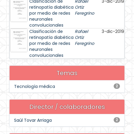
Clasificación de
Rafael
3-dic-2019
retinopatía diabética
Ortiz
por medio de redes
Feregrino
neuronales
convolucionales
Clasificación de
Rafael
3-dic-2019
retinopatía diabética
Ortiz
por medio de redes
Feregrino
neuronales
convolucionales
Temas
Tecnología médica
2
Director / colaboradores
Saúl Tovar Arriaga
2