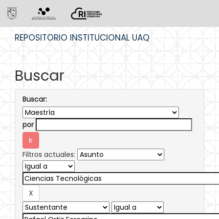
Skip
REPOSITORIO INSTITUCIONAL UAQ
navigation
Buscar
Buscar:
por
Filtros actuales: