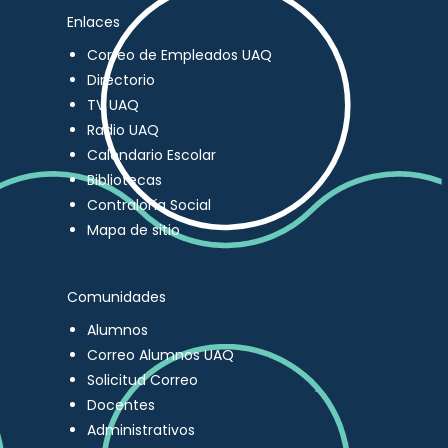
Enlaces
Correo de Empleados UAQ
Directorio
TV UAQ
Radio UAQ
Calendario Escolar
Bibliotecas
Contraloría Social
Mapa de sitio
Comunidades
Alumnos
Correo Alumnos UAQ
Solicitud Correo
Docentes
Administrativos