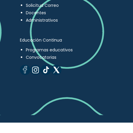
Solicitud Correo
Docentes
Administrativos
Educación Continua
Programas educativos
Convocatorias