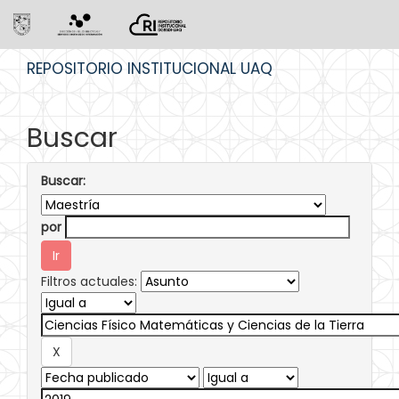
Skip
REPOSITORIO INSTITUCIONAL UAQ
navigation
Buscar
Buscar:
por
Filtros actuales: