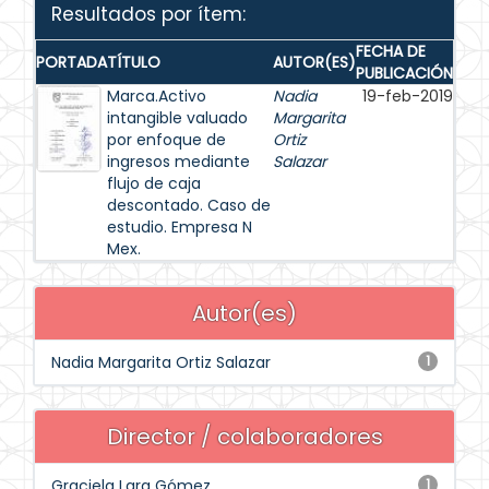
Resultados por ítem:
FECHA DE
PORTADA
TÍTULO
AUTOR(ES)
PUBLICACIÓN
Marca.Activo
Nadia
19-feb-2019
intangible valuado
Margarita
por enfoque de
Ortiz
ingresos mediante
Salazar
flujo de caja
descontado. Caso de
estudio. Empresa N
Mex.
Autor(es)
Nadia Margarita Ortiz Salazar
1
Director / colaboradores
Graciela Lara Gómez
1