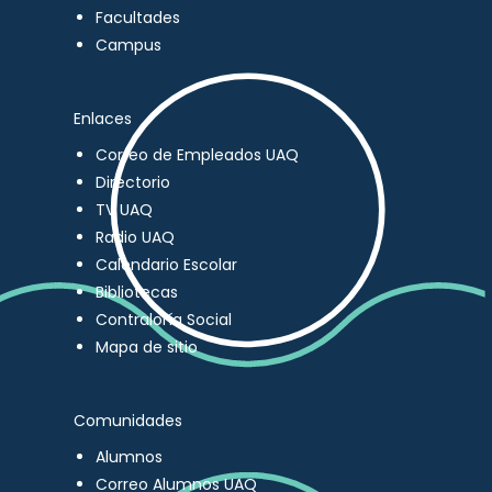
Facultades
Campus
Enlaces
Correo de Empleados UAQ
Directorio
TV UAQ
Radio UAQ
Calendario Escolar
Bibliotecas
Contraloría Social
Mapa de sitio
Comunidades
Alumnos
Correo Alumnos UAQ