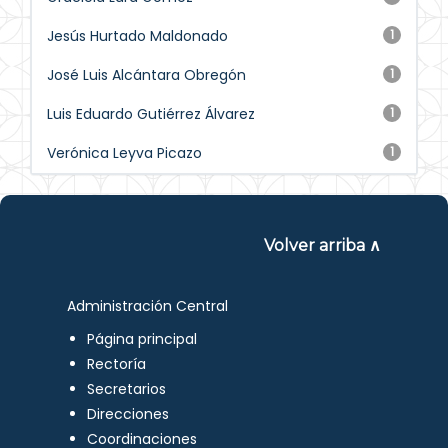
Jesús Hurtado Maldonado
1
José Luis Alcántara Obregón
1
Luis Eduardo Gutiérrez Álvarez
1
Verónica Leyva Picazo
1
Volver arriba ∧
Administración Central
Página principal
Rectoría
Secretarios
Direcciones
Coordinaciones