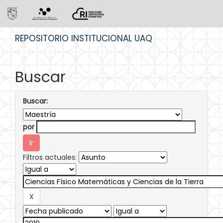
Skip
REPOSITORIO INSTITUCIONAL UAQ
navigation
Buscar
Buscar:
por
Filtros actuales: