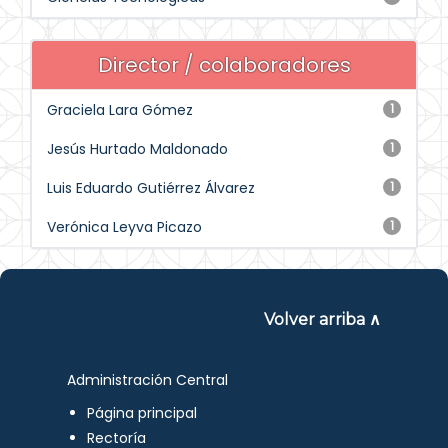
Director / colaboradores
Graciela Lara Gómez
1
Jesús Hurtado Maldonado
1
Luis Eduardo Gutiérrez Álvarez
1
Verónica Leyva Picazo
1
Volver arriba ∧
Administración Central
Página principal
Rectoría