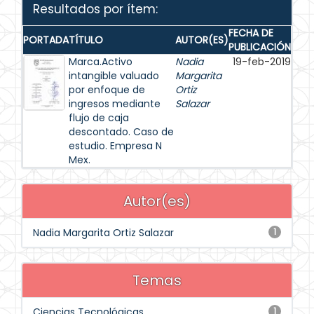
Resultados por ítem:
FECHA DE
PORTADA
TÍTULO
AUTOR(ES)
PUBLICACIÓN
Marca.Activo
Nadia
19-feb-2019
intangible valuado
Margarita
por enfoque de
Ortiz
ingresos mediante
Salazar
flujo de caja
descontado. Caso de
estudio. Empresa N
Mex.
Autor(es)
Nadia Margarita Ortiz Salazar
1
Temas
Ciencias Tecnológicas
1