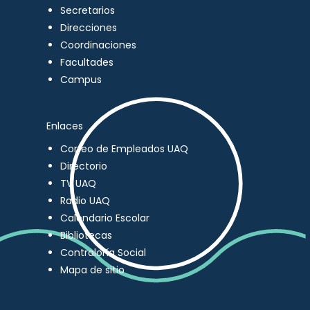
Secretarios
Direcciones
Coordinaciones
Facultades
Campus
Enlaces
Correo de Empleados UAQ
Directorio
TV UAQ
Radio UAQ
Calendario Escolar
Bibliotecas
Contraloría Social
Mapa de sitio