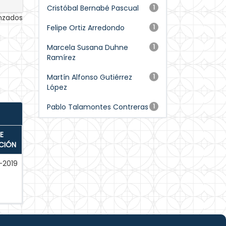
Cristóbal Bernabé Pascual
1
anzados
Felipe Ortiz Arredondo
1
Marcela Susana Duhne
1
Ramírez
Martín Alfonso Gutiérrez
1
López
Pablo Talamontes Contreras
1
E
CIÓN
-2019