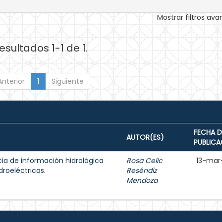
Mostrar filtros av
esultados 1-1 de 1.
Anterior
1
Siguiente
FECHA D
AUTOR(ES)
PUBLICA
ia de información hidrológica
Rosa Celic
13-mar
droeléctricas.
Reséndiz
Mendoza