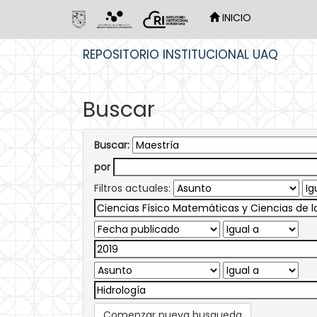
INICIO
Skip
REPOSITORIO INSTITUCIONAL UAQ
navigation
Buscar
Buscar:
por
Filtros actuales:
Comenzar nueva busqueda