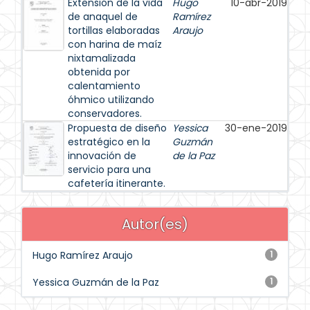
Extensión de la vida
Hugo
10-abr-2019
de anaquel de
Ramírez
tortillas elaboradas
Araujo
con harina de maíz
nixtamalizada
obtenida por
calentamiento
óhmico utilizando
conservadores.
Propuesta de diseño
Yessica
30-ene-2019
estratégico en la
Guzmán
innovación de
de la Paz
servicio para una
cafetería itinerante.
Autor(es)
Hugo Ramírez Araujo
1
Yessica Guzmán de la Paz
1