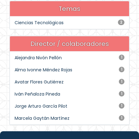
Temas
Ciencias Tecnológicas
2
Director / colaboradores
Alejandra Nivón Pellón
1
Alma Ivonne Méndez Rojas
1
Avatar Flores Gutiérrez
1
Iván Peñaloza Pineda
1
Jorge Arturo García Pilot
1
Marcela Gaytán Martínez
1