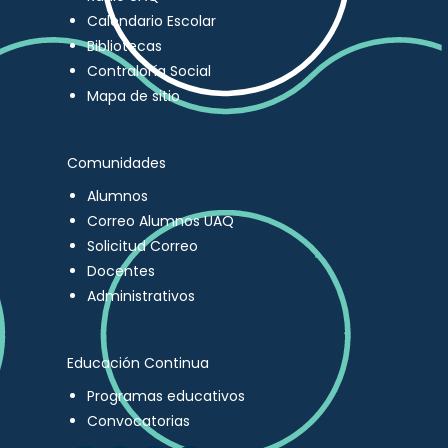
Calendario Escolar
Bibliotecas
Contraloría Social
Mapa de sitio
Comunidades
Alumnos
Correo Alumnos UAQ
Solicitud Correo
Docentes
Administrativos
Educación Continua
Programas educativos
Convocatorias