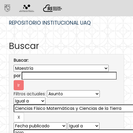
Skip
REPOSITORIO INSTITUCIONAL UAQ
navigation
Buscar
Buscar:
por
Filtros actuales: