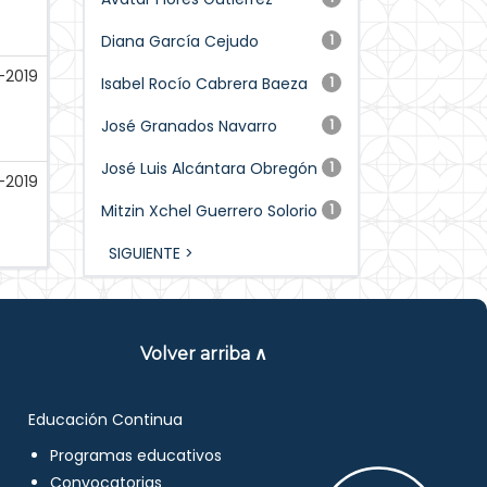
Diana García Cejudo
1
-2019
Isabel Rocío Cabrera Baeza
1
José Granados Navarro
1
José Luis Alcántara Obregón
1
-2019
Mitzin Xchel Guerrero Solorio
1
SIGUIENTE >
Volver arriba ∧
Educación Continua
Programas educativos
Convocatorias