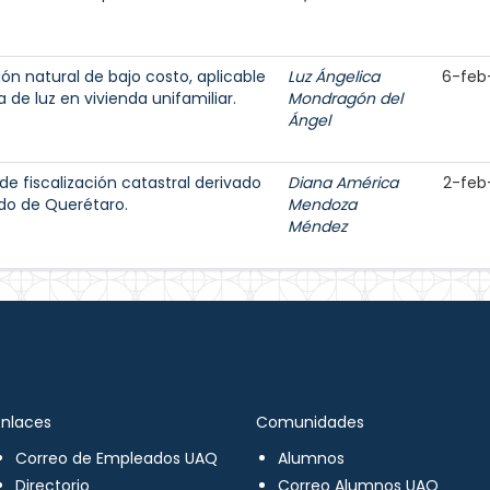
ón natural de bajo costo, aplicable
Luz Ángelica
6-feb
 de luz en vivienda unifamiliar.
Mondragón del
Ángel
e fiscalización catastral derivado
Diana América
2-feb
ado de Querétaro.
Mendoza
Méndez
Enlaces
Comunidades
Correo de Empleados UAQ
Alumnos
Directorio
Correo Alumnos UAQ