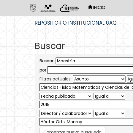
INICIO
Skip
REPOSITORIO INSTITUCIONAL UAQ
navigation
Buscar
Buscar:
por
Filtros actuales:
Comenzar nueva busqueda