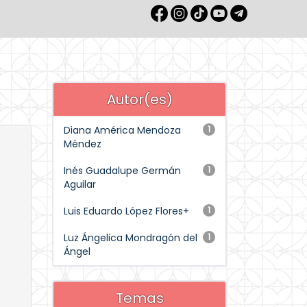
Autor(es)
Diana América Mendoza
1
Méndez
Inés Guadalupe Germán
1
Aguilar
Luis Eduardo López Flores+
1
Luz Ángelica Mondragón del
1
Ángel
Temas