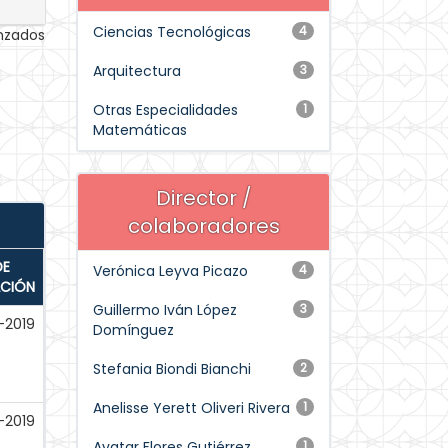
Ciencias Tecnológicas
4
anzados
Arquitectura
3
Otras Especialidades
1
Matemáticas
Director /
colaboradores
DE
Verónica Leyva Picazo
4
ACIÓN
Guillermo Iván López
3
-2019
Domínguez
Stefania Biondi Bianchi
2
Anelisse Yerett Oliveri Rivera
1
-2019
Avatar Flores Gutiérrez
1