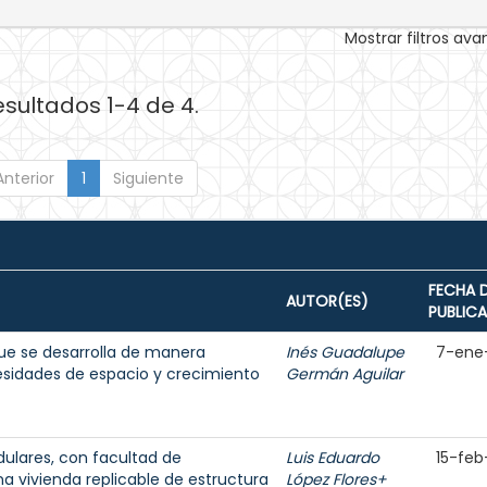
Mostrar filtros av
esultados 1-4 de 4.
Anterior
1
Siguiente
FECHA 
AUTOR(ES)
PUBLIC
que se desarrolla de manera
Inés Guadalupe
7-ene
esidades de espacio y crecimiento
Germán Aguilar
ulares, con facultad de
Luis Eduardo
15-feb
na vivienda replicable de estructura
López Flores+