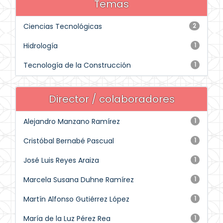
Temas
Ciencias Tecnológicas
2
Hidrología
1
Tecnología de la Construcción
1
Director / colaboradores
Alejandro Manzano Ramírez
1
Cristóbal Bernabé Pascual
1
José Luis Reyes Araiza
1
Marcela Susana Duhne Ramírez
1
Martín Alfonso Gutiérrez López
1
María de la Luz Pérez Rea
1