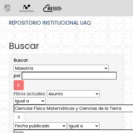
Skip
REPOSITORIO INSTITUCIONAL UAQ
navigation
Buscar
Buscar:
por
Filtros actuales: