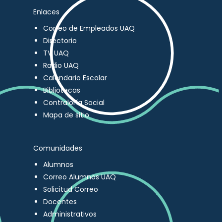
Enlaces
Correo de Empleados UAQ
Directorio
TV UAQ
Radio UAQ
Calendario Escolar
Bibliotecas
Contraloría Social
Mapa de sitio
Comunidades
Alumnos
Correo Alumnos UAQ
Solicitud Correo
Docentes
Administrativos