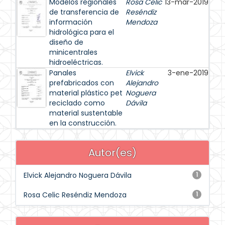
Modelos regionales
Rosa Celic
13-mar-2019
de transferencia de
Reséndiz
información
Mendoza
hidrológica para el
diseño de
minicentrales
hidroeléctricas.
Panales
Elvick
3-ene-2019
prefabricados con
Alejandro
material plástico pet
Noguera
reciclado como
Dávila
material sustentable
en la construcción.
Autor(es)
Elvick Alejandro Noguera Dávila
1
Rosa Celic Reséndiz Mendoza
1