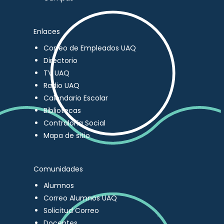
Enlaces
Correo de Empleados UAQ
Directorio
TV UAQ
Radio UAQ
Calendario Escolar
Bibliotecas
Contraloría Social
Mapa de sitio
Comunidades
Alumnos
Correo Alumnos UAQ
Solicitud Correo
Docentes