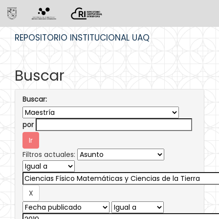
Skip
REPOSITORIO INSTITUCIONAL UAQ
navigation
Buscar
Buscar:
por
Filtros actuales: