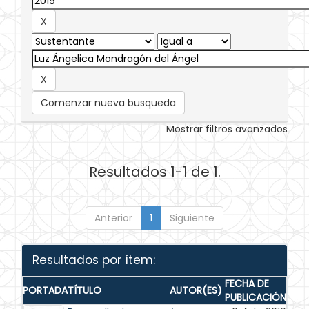
Comenzar nueva busqueda
Mostrar filtros avanzados
Resultados 1-1 de 1.
Anterior
1
Siguiente
Resultados por ítem:
FECHA DE
PORTADA
TÍTULO
AUTOR(ES)
PUBLICACIÓN