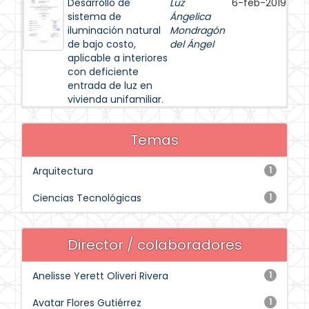
Desarrollo de
Luz
6-feb-2019
sistema de
Ángelica
iluminación natural
Mondragón
de bajo costo,
del Ángel
aplicable a interiores
con deficiente
entrada de luz en
vivienda unifamiliar.
Temas
Arquitectura
1
Ciencias Tecnológicas
1
Director / colaboradores
Anelisse Yerett Oliveri Rivera
1
Avatar Flores Gutiérrez
1