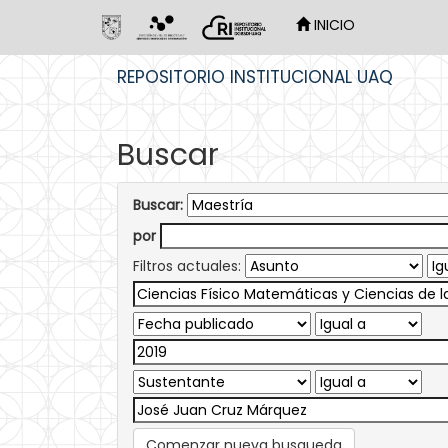
INICIO
Skip
REPOSITORIO INSTITUCIONAL UAQ
navigation
Buscar
Buscar:
por
Filtros actuales:
Comenzar nueva busqueda