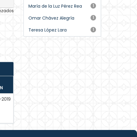
María de la Luz Pérez Rea
1
anzados
Omar Chávez Alegría
1
Teresa López Lara
1
ÓN
-2019