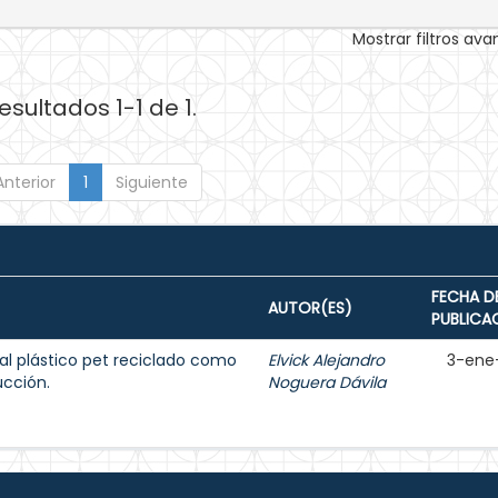
Mostrar filtros av
esultados 1-1 de 1.
Anterior
1
Siguiente
FECHA D
AUTOR(ES)
PUBLICA
al plástico pet reciclado como
Elvick Alejandro
3-ene
ucción.
Noguera Dávila