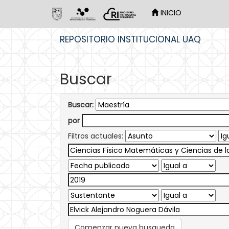
INICIO
Skip
REPOSITORIO INSTITUCIONAL UAQ
navigation
Buscar
Buscar:
por
Filtros actuales:
Comenzar nueva busqueda