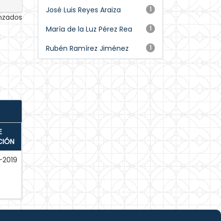
José Luis Reyes Araiza
1
anzados
María de la Luz Pérez Rea
1
Rubén Ramírez Jiménez
1
E
CIÓN
-2019