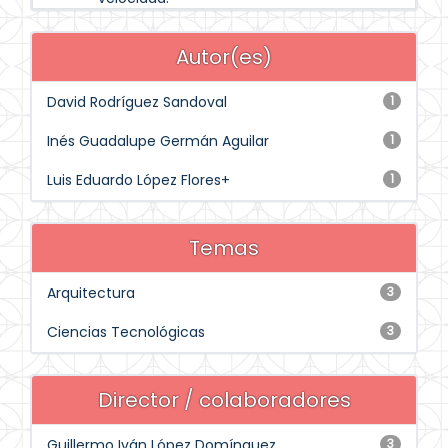
Autor(es)
David Rodríguez Sandoval
1
Inés Guadalupe Germán Aguilar
1
Luis Eduardo López Flores+
1
Temas
Arquitectura
3
Ciencias Tecnológicas
3
Director / colaboradores
Guillermo Iván López Domínguez
3