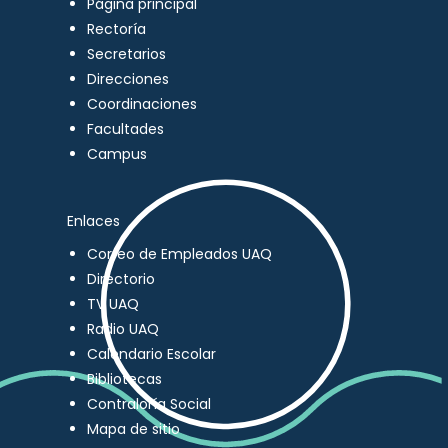
Página principal
Rectoría
Secretarios
Direcciones
Coordinaciones
Facultades
Campus
Enlaces
Correo de Empleados UAQ
Directorio
TV UAQ
Radio UAQ
Calendario Escolar
Bibliotecas
Contraloría Social
Mapa de sitio