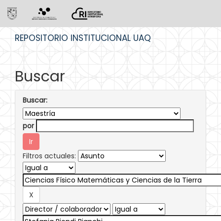
Skip
REPOSITORIO INSTITUCIONAL UAQ
navigation
Buscar
Buscar:
por
Filtros actuales: