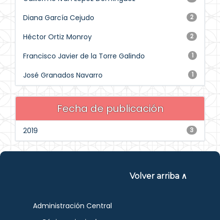
Diana García Cejudo
2
Héctor Ortiz Monroy
2
Francisco Javier de la Torre Galindo
1
José Granados Navarro
1
Fecha de publicación
2019
3
Volver arriba ∧
Administración Central