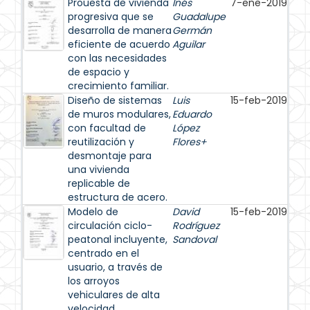
Prouesta de vivienda
Inés
7-ene-2019
progresiva que se
Guadalupe
desarrolla de manera
Germán
eficiente de acuerdo
Aguilar
con las necesidades
de espacio y
crecimiento familiar.
Diseño de sistemas
Luis
15-feb-2019
de muros modulares,
Eduardo
con facultad de
López
reutilización y
Flores+
desmontaje para
una vivienda
replicable de
estructura de acero.
Modelo de
David
15-feb-2019
circulación ciclo-
Rodríguez
peatonal incluyente,
Sandoval
centrado en el
usuario, a través de
los arroyos
vehiculares de alta
velocidad.