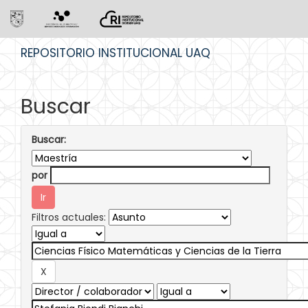
Skip
REPOSITORIO INSTITUCIONAL UAQ
navigation
Buscar
Buscar:
por
Filtros actuales: