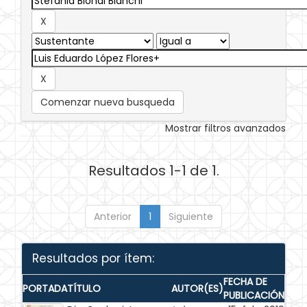
Comenzar nueva busqueda
Mostrar filtros avanzados
Resultados 1-1 de 1.
Anterior
1
Siguiente
Resultados por ítem:
FECHA DE
PORTADA
TÍTULO
AUTOR(ES)
PUBLICACIÓN