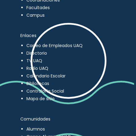
Coordinaciones
Facultades
Campus
Enlaces
Correo de Empleados UAQ
Directorio
TV UAQ
Radio UAQ
Calendario Escolar
Bibliotecas
Contraloría Social
Mapa de sitio
Comunidades
Alumnos