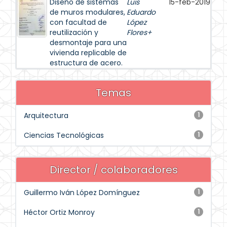
Diseño de sistemas
Luis
15-feb-2019
de muros modulares,
Eduardo
con facultad de
López
reutilización y
Flores+
desmontaje para una
vivienda replicable de
estructura de acero.
Temas
Arquitectura
1
Ciencias Tecnológicas
1
Director / colaboradores
Guillermo Iván López Domínguez
1
Héctor Ortiz Monroy
1