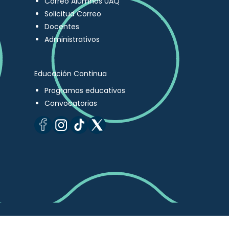
Correo Alumnos UAQ
Solicitud Correo
Docentes
Administrativos
Educación Continua
Programas educativos
Convocatorias