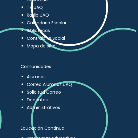
TV UAQ
Radio UAQ
Calendario Escolar
Bibliotecas
Contraloría Social
Mapa de sitio
Comunidades
Alumnos
Correo Alumnos UAQ
Solicitud Correo
Docentes
Administrativos
Educación Continua