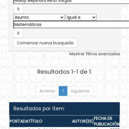
Comenzar nueva busqueda
Mostrar filtros avanzados
Resultados 1-1 de 1.
Anterior
1
Siguiente
Resultados por ítem:
FECHA DE
PORTADA
TÍTULO
AUTOR(ES)
PUBLICACIÓN