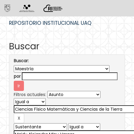
Skip
REPOSITORIO INSTITUCIONAL UAQ
navigation
Buscar
Buscar:
por
Filtros actuales: