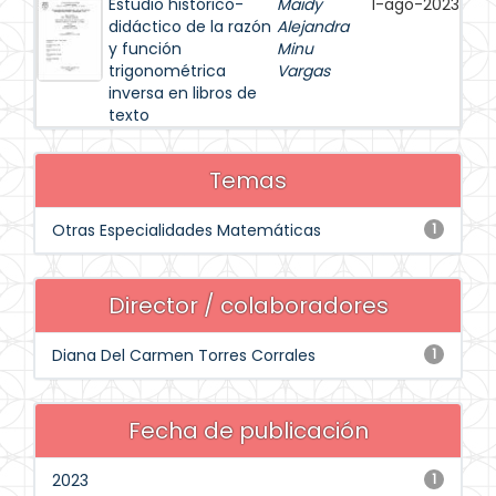
Estudio histórico-
Maidy
1-ago-2023
didáctico de la razón
Alejandra
y función
Minu
trigonométrica
Vargas
inversa en libros de
texto
Temas
Otras Especialidades Matemáticas
1
Director / colaboradores
Diana Del Carmen Torres Corrales
1
Fecha de publicación
2023
1