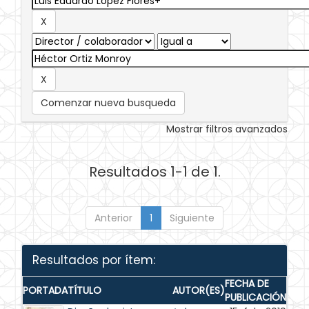
Comenzar nueva busqueda
Mostrar filtros avanzados
Resultados 1-1 de 1.
Anterior
1
Siguiente
Resultados por ítem:
FECHA DE
PORTADA
TÍTULO
AUTOR(ES)
PUBLICACIÓN