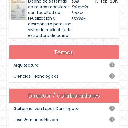
Diseño de sistemas
Luis
15-feb-2019
de muros modulares,
Eduardo
con facultad de
López
reutilización y
Flores+
desmontaje para una
vivienda replicable de
estructura de acero.
Temas
Arquitectura
1
Ciencias Tecnológicas
1
Director / colaboradores
Guillermo Iván López Domínguez
1
José Granados Navarro
1