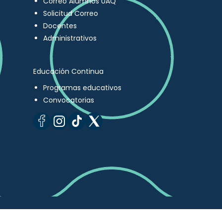
Correo Alumnos UAQ
Solicitud Correo
Docentes
Administrativos
Educación Continua
Programas educativos
Convocatorias