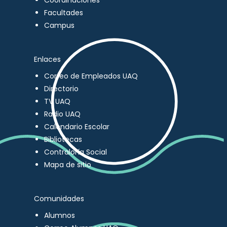
Coordinaciones
Facultades
Campus
Enlaces
Correo de Empleados UAQ
Directorio
TV UAQ
Radio UAQ
Calendario Escolar
Bibliotecas
Contraloría Social
Mapa de sitio
Comunidades
Alumnos