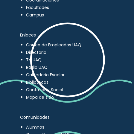
Coordinaciones
Facultades
Campus
Enlaces
Correo de Empleados UAQ
Directorio
TV UAQ
Radio UAQ
Calendario Escolar
Bibliotecas
Contraloría Social
Mapa de sitio
Comunidades
Alumnos