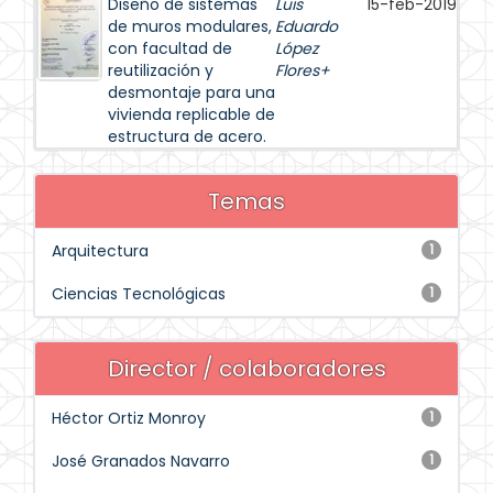
Diseño de sistemas
Luis
15-feb-2019
de muros modulares,
Eduardo
con facultad de
López
reutilización y
Flores+
desmontaje para una
vivienda replicable de
estructura de acero.
Temas
Arquitectura
1
Ciencias Tecnológicas
1
Director / colaboradores
Héctor Ortiz Monroy
1
José Granados Navarro
1