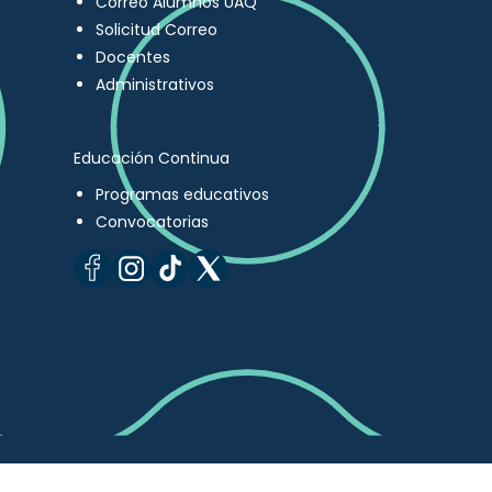
Correo Alumnos UAQ
Solicitud Correo
Docentes
Administrativos
Educación Continua
Programas educativos
Convocatorias