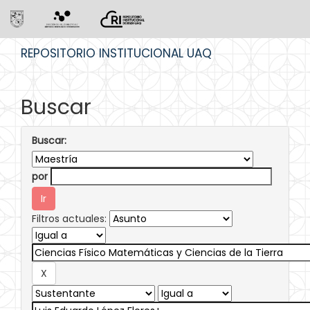
Skip
REPOSITORIO INSTITUCIONAL UAQ
navigation
Buscar
Buscar:
por
Filtros actuales: