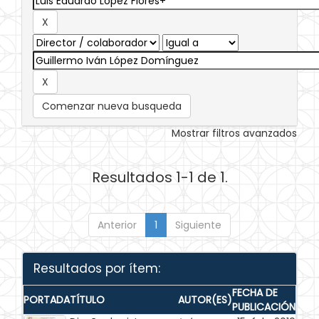
Comenzar nueva busqueda
Mostrar filtros avanzados
Resultados 1-1 de 1.
Anterior
1
Siguiente
Resultados por ítem:
FECHA DE
PORTADA
TÍTULO
AUTOR(ES)
PUBLICACIÓN