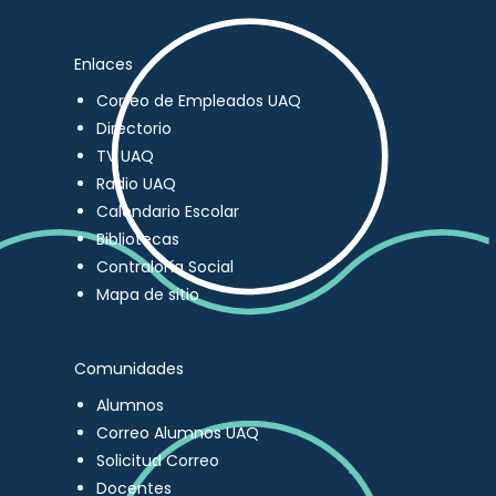
Enlaces
Correo de Empleados UAQ
Directorio
TV UAQ
Radio UAQ
Calendario Escolar
Bibliotecas
Contraloría Social
Mapa de sitio
Comunidades
Alumnos
Correo Alumnos UAQ
Solicitud Correo
Docentes