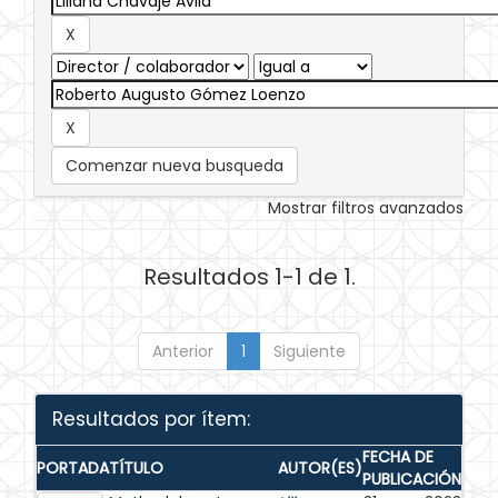
Comenzar nueva busqueda
Mostrar filtros avanzados
Resultados 1-1 de 1.
Anterior
1
Siguiente
Resultados por ítem:
FECHA DE
PORTADA
TÍTULO
AUTOR(ES)
PUBLICACIÓN