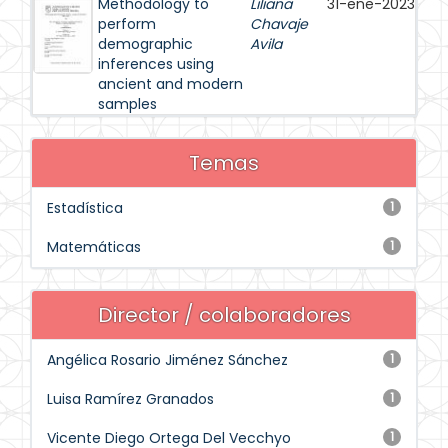
Methodology to
Liliana
31-ene-2023
perform
Chavaje
demographic
Avila
inferences using
ancient and modern
samples
Temas
Estadística
1
Matemáticas
1
Director / colaboradores
Angélica Rosario Jiménez Sánchez
1
Luisa Ramírez Granados
1
Vicente Diego Ortega Del Vecchyo
1