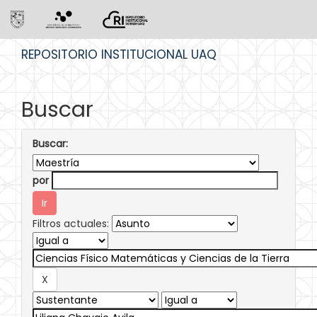
Skip
REPOSITORIO INSTITUCIONAL UAQ
navigation
Buscar
Buscar:
por
Filtros actuales: