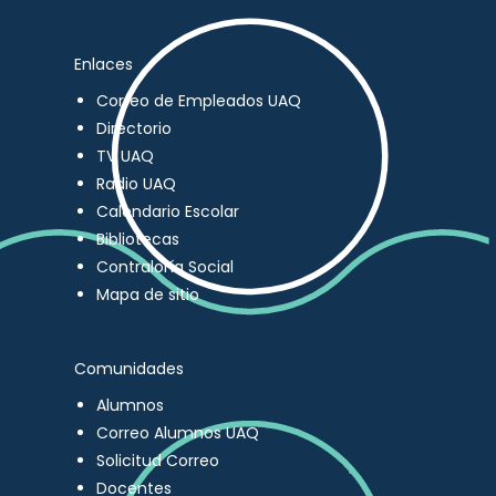
Enlaces
Correo de Empleados UAQ
Directorio
TV UAQ
Radio UAQ
Calendario Escolar
Bibliotecas
Contraloría Social
Mapa de sitio
Comunidades
Alumnos
Correo Alumnos UAQ
Solicitud Correo
Docentes