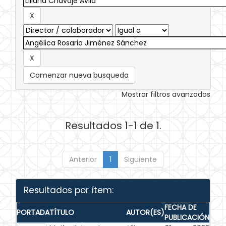
Comenzar nueva busqueda
Mostrar filtros avanzados
Resultados 1-1 de 1.
Anterior
1
Siguiente
Resultados por ítem:
FECHA DE
PORTADA
TÍTULO
AUTOR(ES)
PUBLICACIÓN