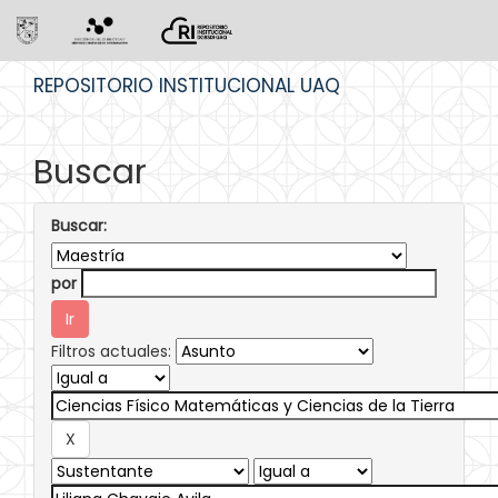
Skip
REPOSITORIO INSTITUCIONAL UAQ
navigation
Buscar
Buscar:
por
Filtros actuales: