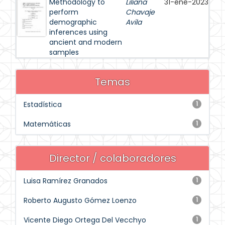
Methodology to
Liliana
31-ene-2023
perform
Chavaje
demographic
Avila
inferences using
ancient and modern
samples
Temas
Estadística
1
Matemáticas
1
Director / colaboradores
Luisa Ramírez Granados
1
Roberto Augusto Gómez Loenzo
1
Vicente Diego Ortega Del Vecchyo
1