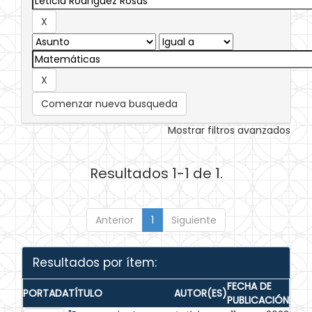
Comenzar nueva busqueda
Mostrar filtros avanzados
Resultados 1-1 de 1.
Anterior
1
Siguiente
Resultados por ítem:
FECHA DE
PORTADA
TÍTULO
AUTOR(ES)
PUBLICACIÓN