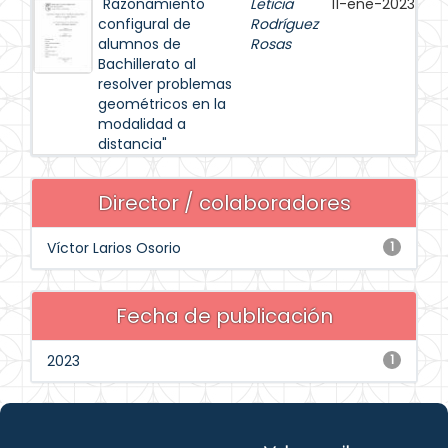
"Razonamiento
Leticia
11-ene-2023
configural de
Rodríguez
alumnos de
Rosas
Bachillerato al
resolver problemas
geométricos en la
modalidad a
distancia"
Director / colaboradores
Víctor Larios Osorio
1
Fecha de publicación
2023
1