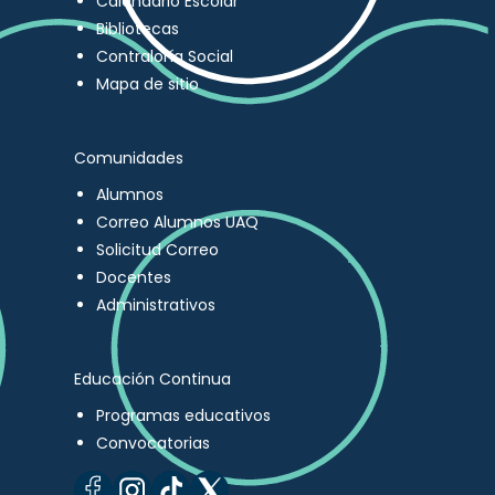
Calendario Escolar
Bibliotecas
Contraloría Social
Mapa de sitio
Comunidades
Alumnos
Correo Alumnos UAQ
Solicitud Correo
Docentes
Administrativos
Educación Continua
Programas educativos
Convocatorias