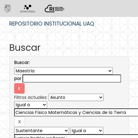
Skip
REPOSITORIO INSTITUCIONAL UAQ
navigation
Buscar
Buscar:
por
Filtros actuales: