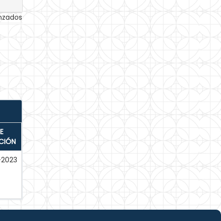
anzados
E
CIÓN
-2023