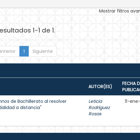
Mostrar filtros av
esultados 1-1 de 1.
Anterior
1
Siguiente
FECHA D
AUTOR(ES)
PUBLICA
os de Bachillerato al resolver
Leticia
11-ene
lidad a distancia"
Rodríguez
Rosas