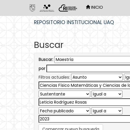
INICIO
Skip
REPOSITORIO INSTITUCIONAL UAQ
navigation
Buscar
Buscar:
por
Filtros actuales:
Comenzar nueva busqueda