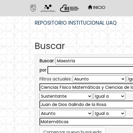
INICIO
Skip
REPOSITORIO INSTITUCIONAL UAQ
navigation
Buscar
Buscar:
por
Filtros actuales:
Comenzar nueva busqueda