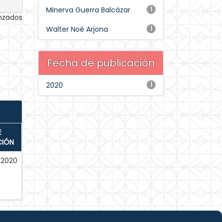
Minerva Guerra Balcázar
1
anzados
Walter Noé Arjona
1
Fecha de publicación
2020
1
E
CIÓN
-2020