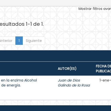
Mostrar filtros av
esultados 1-1 de 1.
Anterior
1
Siguiente
FECHA D
AUTOR(ES)
PUBLICA
 en la enzima Alcohol
Juan de Dios
1-ene
 de energía.
Galindo de la Rosa