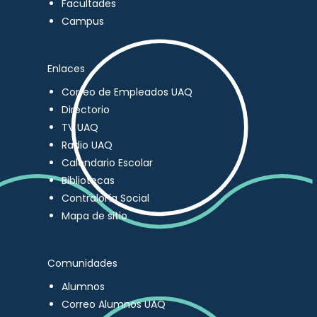
Facultades
Campus
Enlaces
Correo de Empleados UAQ
Directorio
TV UAQ
Radio UAQ
Calendario Escolar
Bibliotecas
Contraloría Social
Mapa de sitio
Comunidades
Alumnos
Correo Alumnos UAQ