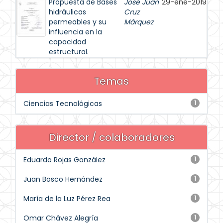
Propuesta de Bases
José Juan
29-ene-2019
hidráulicas
Cruz
permeables y su
Márquez
influencia en la
capacidad
estructural.
Temas
Ciencias Tecnológicas
1
Director / colaboradores
Eduardo Rojas González
1
Juan Bosco Hernández
1
María de la Luz Pérez Rea
1
Omar Chávez Alegría
1