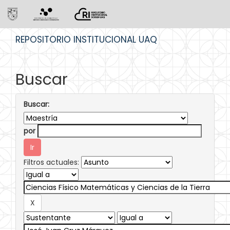
Skip
REPOSITORIO INSTITUCIONAL UAQ
navigation
Buscar
Buscar:
por
Filtros actuales: