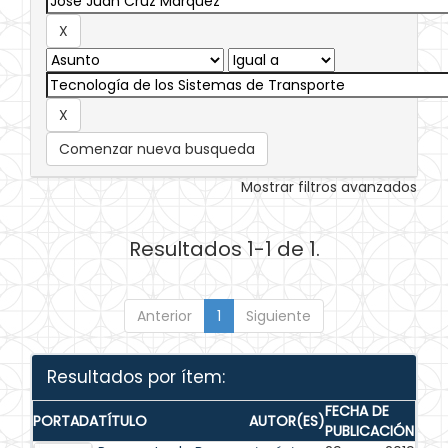
Comenzar nueva busqueda
Mostrar filtros avanzados
Resultados 1-1 de 1.
Anterior
1
Siguiente
Resultados por ítem:
FECHA DE
PORTADA
TÍTULO
AUTOR(ES)
PUBLICACIÓN