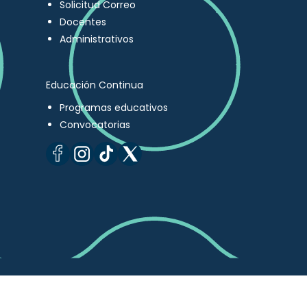
Solicitud Correo
Docentes
Administrativos
Educación Continua
Programas educativos
Convocatorias