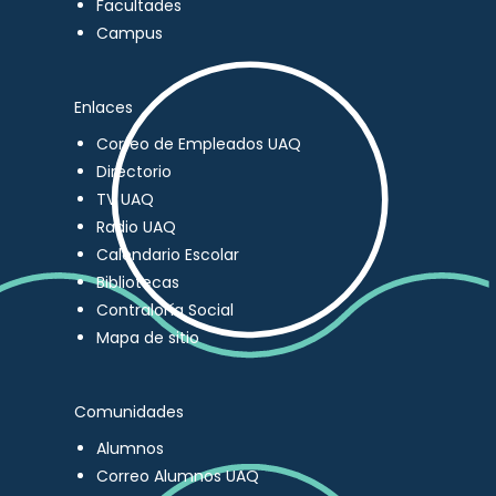
Facultades
Campus
Enlaces
Correo de Empleados UAQ
Directorio
TV UAQ
Radio UAQ
Calendario Escolar
Bibliotecas
Contraloría Social
Mapa de sitio
Comunidades
Alumnos
Correo Alumnos UAQ