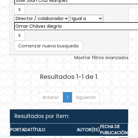
Comenzar nueva busqueda
Mostrar filtros avanzados
Resultados 1-1 de 1.
Anterior
1
Siguiente
Resultados por ítem:
FECHA DE
PORTADA
TÍTULO
AUTOR(ES)
PUBLICACIÓN