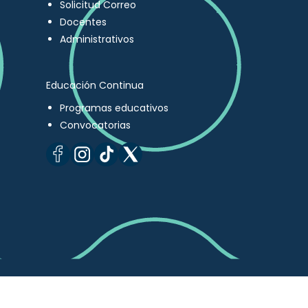
Solicitud Correo
Docentes
Administrativos
Educación Continua
Programas educativos
Convocatorias