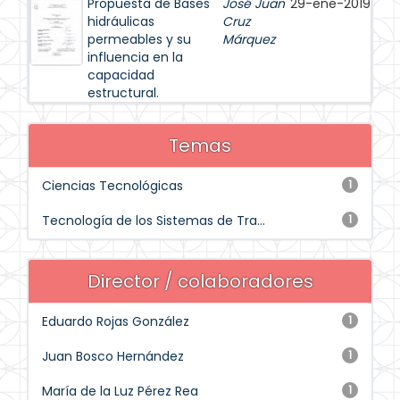
Propuesta de Bases
José Juan
29-ene-2019
hidráulicas
Cruz
permeables y su
Márquez
influencia en la
capacidad
estructural.
Temas
Ciencias Tecnológicas
1
Tecnología de los Sistemas de Tra...
1
Director / colaboradores
Eduardo Rojas González
1
Juan Bosco Hernández
1
María de la Luz Pérez Rea
1