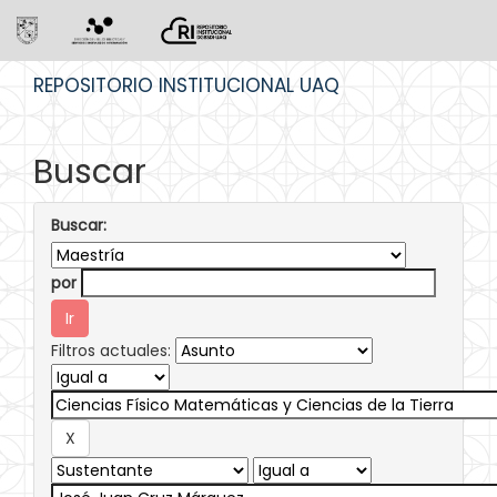
Skip
REPOSITORIO INSTITUCIONAL UAQ
navigation
Buscar
Buscar:
por
Filtros actuales: