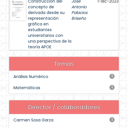
Construcción del
José
1-dic-2023
concepto de
Antonio
derivada desde su
Palacios
representación
Briseño
gráfica en
estudiantes
universitarios con
una perspectiva de la
teoría APOE
Temas
Análisis Numérico
1
Matemáticas
1
Director / colaboradores
Carmen Sosa Garza
1