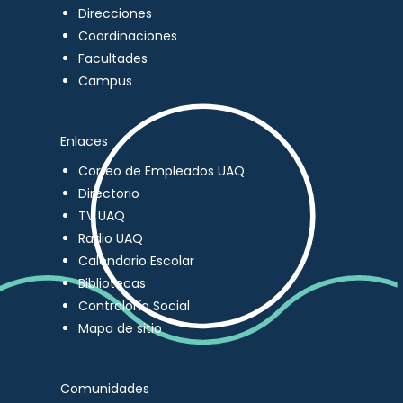
Direcciones
Coordinaciones
Facultades
Campus
Enlaces
Correo de Empleados UAQ
Directorio
TV UAQ
Radio UAQ
Calendario Escolar
Bibliotecas
Contraloría Social
Mapa de sitio
Comunidades