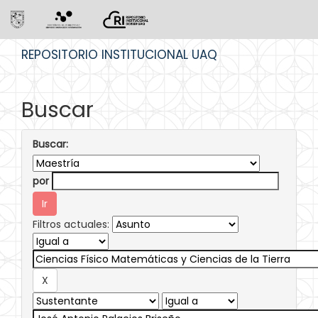
Skip
REPOSITORIO INSTITUCIONAL UAQ
navigation
Buscar
Buscar:
por
Filtros actuales: