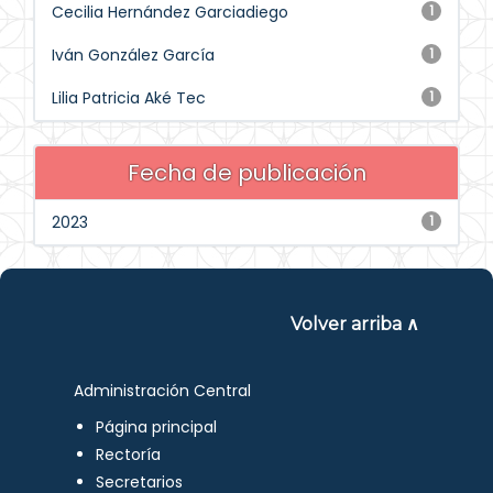
Cecilia Hernández Garciadiego
1
Iván González García
1
Lilia Patricia Aké Tec
1
Fecha de publicación
2023
1
Volver arriba ∧
Administración Central
Página principal
Rectoría
Secretarios