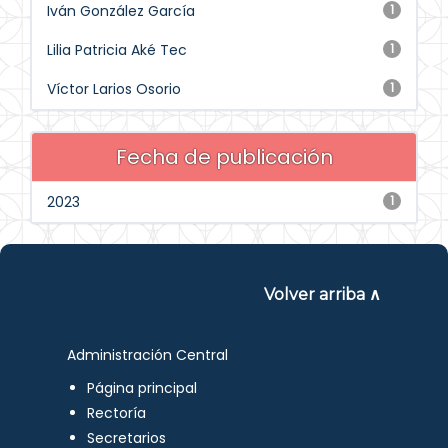
Iván González García
1
Lilia Patricia Aké Tec
1
Víctor Larios Osorio
1
Fecha de publicación
2023
1
Volver arriba ∧
Administración Central
Página principal
Rectoría
Secretarios