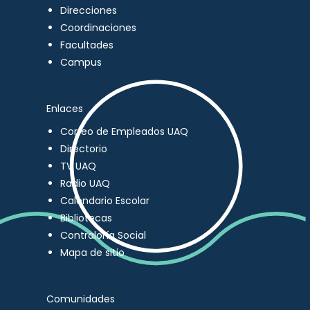
Direcciones
Coordinaciones
Facultades
Campus
Enlaces
Correo de Empleados UAQ
Directorio
TV UAQ
Radio UAQ
Calendario Escolar
Bibliotecas
Contraloría Social
Mapa de sitio
Comunidades