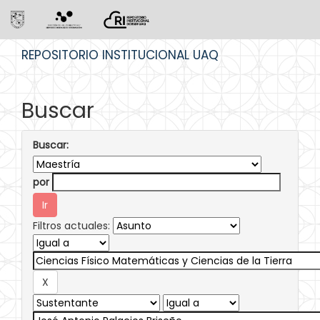
Skip
REPOSITORIO INSTITUCIONAL UAQ
navigation
Buscar
Buscar:
por
Filtros actuales: