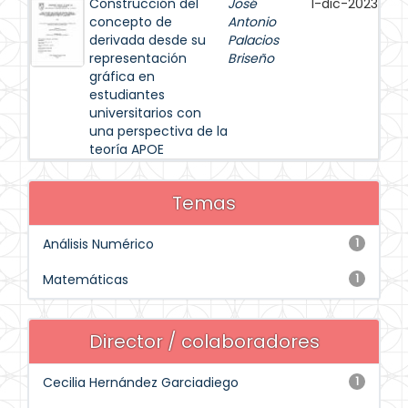
Construcción del
José
1-dic-2023
concepto de
Antonio
derivada desde su
Palacios
representación
Briseño
gráfica en
estudiantes
universitarios con
una perspectiva de la
teoría APOE
Temas
Análisis Numérico
1
Matemáticas
1
Director / colaboradores
Cecilia Hernández Garciadiego
1