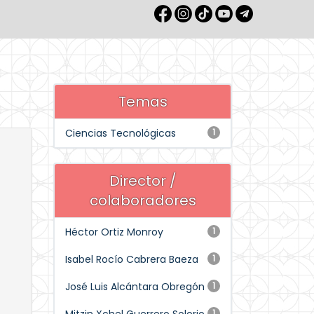
Temas
Ciencias Tecnológicas
1
Director /
colaboradores
Héctor Ortiz Monroy
1
Isabel Rocío Cabrera Baeza
1
José Luis Alcántara Obregón
1
1