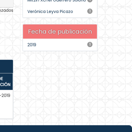
Mitzin Xchel Guerrero Solorio
anzados
Verónica Leyva Picazo
1
Fecha de publicación
2019
1
DE
ACIÓN
-2019