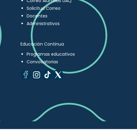
Correo Alumnos UAQ
Solicitud Correo
Docentes
Administrativos
Educación Continua
Programas educativos
Convocatorias