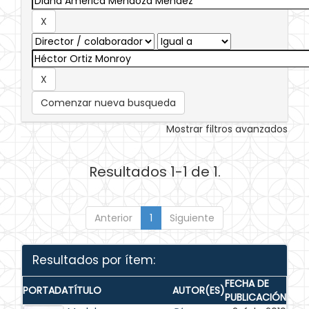
Comenzar nueva busqueda
Mostrar filtros avanzados
Resultados 1-1 de 1.
Anterior
1
Siguiente
Resultados por ítem:
FECHA DE
PORTADA
TÍTULO
AUTOR(ES)
PUBLICACIÓN