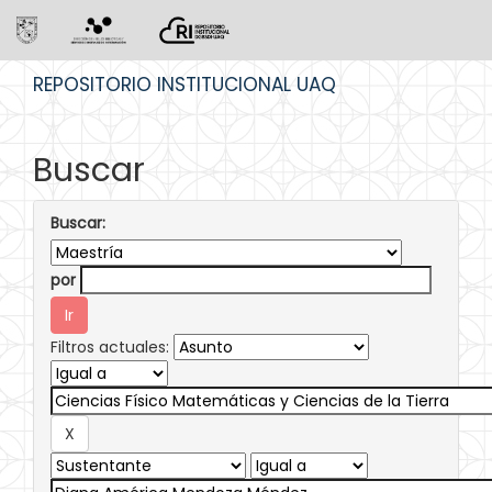
Skip
REPOSITORIO INSTITUCIONAL UAQ
navigation
Buscar
Buscar:
por
Filtros actuales: