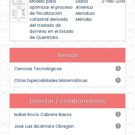
Modelo para
Diana
2-feb-2019
optimizar el proceso
América
de fiscalización
Mendoza
catastral derivado
Méndez
del traslado de
dominio en el Estado
de Querétaro.
Temas
Ciencias Tecnológicas
1
Otras Especialidades Matemáticas
1
Director / colaboradores
Isabel Rocío Cabrera Baeza
1
José Luis Alcántara Obregón
1