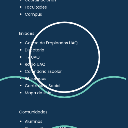
Coordinaciones
Facultades
Campus
Enlaces
Correo de Empleados UAQ
Directorio
TV UAQ
Radio UAQ
Calendario Escolar
Bibliotecas
Contraloría Social
Mapa de sitio
Comunidades
Alumnos