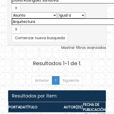
Comenzar nueva busqueda
Mostrar filtros avanzados
Resultados 1-1 de 1.
Anterior
1
Siguiente
Resultados por ítem:
FECHA DE
PORTADA
TÍTULO
AUTOR(ES)
PUBLICACIÓN