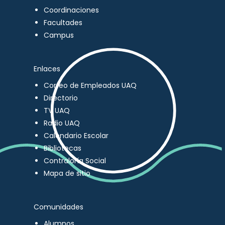
Coordinaciones
Facultades
Campus
Enlaces
Correo de Empleados UAQ
Directorio
TV UAQ
Radio UAQ
Calendario Escolar
Bibliotecas
Contraloría Social
Mapa de sitio
Comunidades
Alumnos