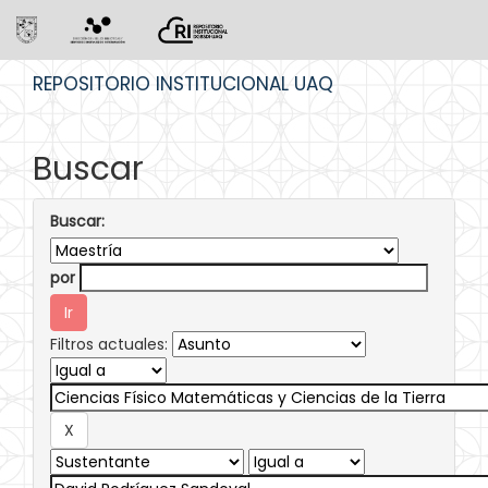
Skip
REPOSITORIO INSTITUCIONAL UAQ
navigation
Buscar
Buscar:
por
Filtros actuales: