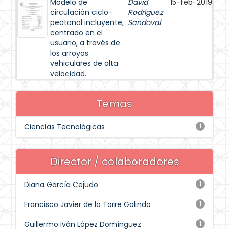
Modelo de
David
15-feb-2019
circulación ciclo-
Rodríguez
peatonal incluyente,
Sandoval
centrado en el
usuario, a través de
los arroyos
vehiculares de alta
velocidad.
Temas
Ciencias Tecnológicas
1
Director / colaboradores
Diana García Cejudo
1
Francisco Javier de la Torre Galindo
1
Guillermo Iván López Domínguez
1