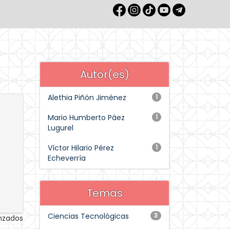
Autor(es)
Alethia Piñón Jiménez
1
Mario Humberto Páez
1
Lugurel
Víctor Hilario Pérez
1
Echeverría
Temas
Ciencias Tecnológicas
3
anzados