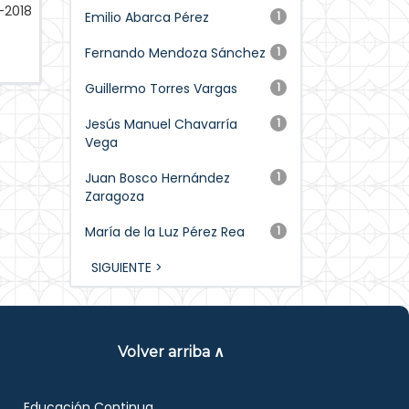
-2018
Emilio Abarca Pérez
1
Fernando Mendoza Sánchez
1
Guillermo Torres Vargas
1
Jesús Manuel Chavarría
1
Vega
Juan Bosco Hernández
1
Zaragoza
María de la Luz Pérez Rea
1
SIGUIENTE >
Volver arriba ∧
Educación Continua