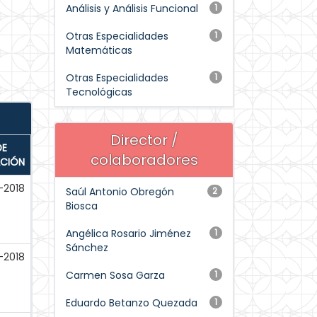
Análisis y Análisis Funcional
1
Otras Especialidades
1
Matemáticas
Otras Especialidades
1
Tecnológicas
Director /
DE
colaboradores
ACIÓN
-2018
Saúl Antonio Obregón
2
Biosca
Angélica Rosario Jiménez
1
Sánchez
c-2018
Carmen Sosa Garza
1
Eduardo Betanzo Quezada
1