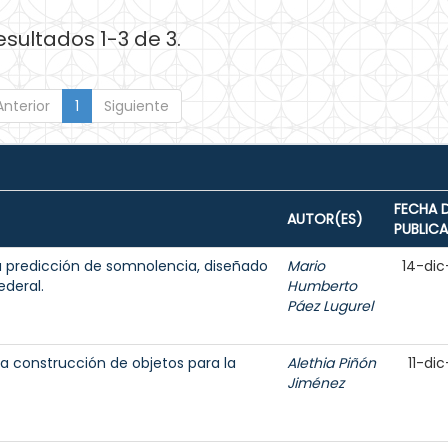
esultados 1-3 de 3.
Anterior
1
Siguiente
FECHA 
AUTOR(ES)
PUBLIC
ra predicción de somnolencia, diseñado
Mario
14-dic
ederal.
Humberto
Páez Lugurel
a construcción de objetos para la
Alethia Piñón
11-di
Jiménez