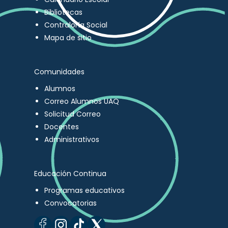
Bibliotecas
Contraloría Social
Mapa de sitio
Comunidades
Alumnos
Correo Alumnos UAQ
Solicitud Correo
Docentes
Administrativos
Educación Continua
Programas educativos
Convocatorias