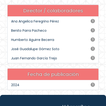
Director / colaboradores
Ana Angelica Feregrino Pérez
1
Benito Parra Pacheco
1
Humberto Aguirre Becerra
1
José Guadalupe Gómez Soto
1
Juan Fernando García Trejo
1
Fecha de publicación
2024
1