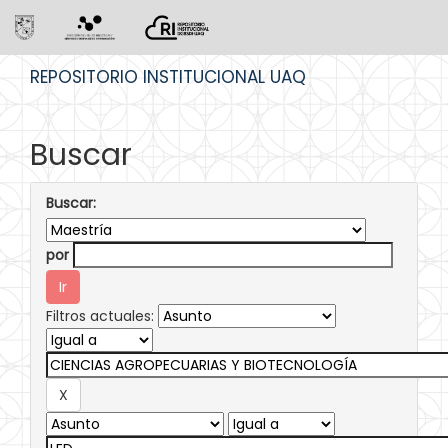
Skip
REPOSITORIO INSTITUCIONAL UAQ
navigation
Buscar
Buscar:
por
Filtros actuales: