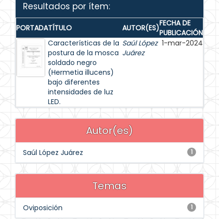
Resultados por ítem:
FECHA DE
PORTADA
TÍTULO
AUTOR(ES)
PUBLICACIÓN
Características de la
Saúl López
1-mar-2024
postura de la mosca
Juárez
soldado negro
(Hermetia illucens)
bajo diferentes
intensidades de luz
LED.
Autor(es)
Saúl López Juárez
1
Temas
Oviposición
1