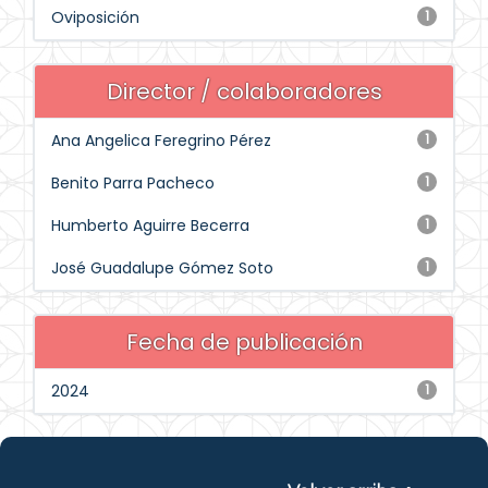
Oviposición
1
Director / colaboradores
Ana Angelica Feregrino Pérez
1
Benito Parra Pacheco
1
Humberto Aguirre Becerra
1
José Guadalupe Gómez Soto
1
Fecha de publicación
2024
1