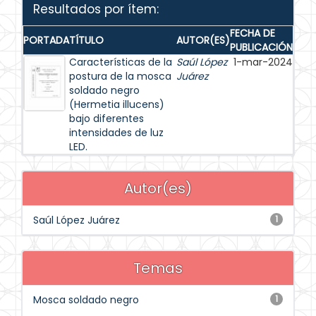
Resultados por ítem:
FECHA DE
PORTADA
TÍTULO
AUTOR(ES)
PUBLICACIÓN
Características de la
Saúl López
1-mar-2024
postura de la mosca
Juárez
soldado negro
(Hermetia illucens)
bajo diferentes
intensidades de luz
LED.
Autor(es)
Saúl López Juárez
1
Temas
Mosca soldado negro
1