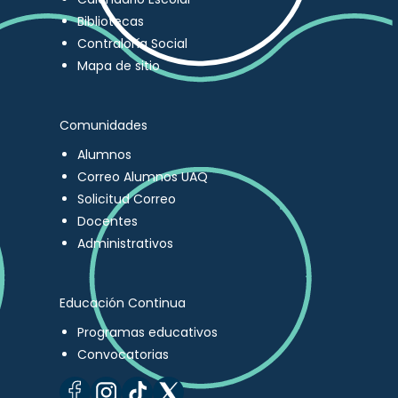
Bibliotecas
Contraloría Social
Mapa de sitio
Comunidades
Alumnos
Correo Alumnos UAQ
Solicitud Correo
Docentes
Administrativos
Educación Continua
Programas educativos
Convocatorias