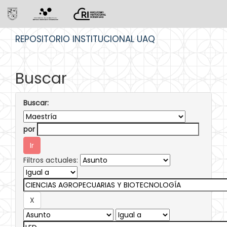
Skip
REPOSITORIO INSTITUCIONAL UAQ
navigation
Buscar
Buscar:
por
Filtros actuales: