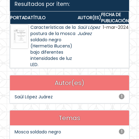
Resultados por ítem:
FECHA DE
PORTADA
TÍTULO
AUTOR(ES)
PUBLICACIÓN
Características de la
Saúl López
1-mar-2024
postura de la mosca
Juárez
soldado negro
(Hermetia illucens)
bajo diferentes
intensidades de luz
LED.
Autor(es)
Saúl López Juárez
1
Temas
Mosca soldado negro
1