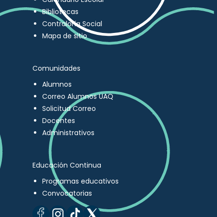
Bibliotecas
Contraloría Social
Mapa de sitio
Comunidades
Alumnos
Correo Alumnos UAQ
Solicitud Correo
Docentes
Administrativos
Educación Continua
Programas educativos
Convocatorias