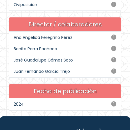
Oviposición
1
Director / colaboradores
Ana Angelica Feregrino Pérez
1
Benito Parra Pacheco
1
José Guadalupe Gómez Soto
1
Juan Fernando García Trejo
1
Fecha de publicación
2024
1