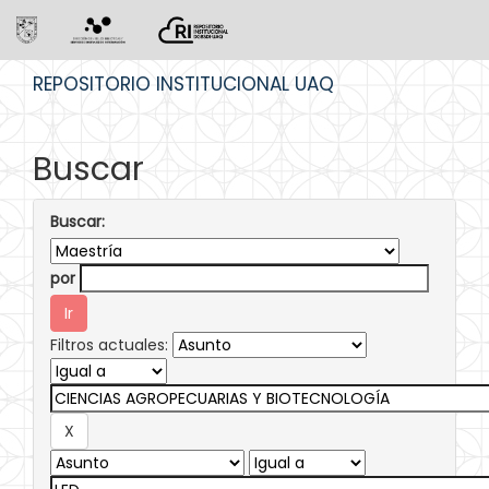
Skip
REPOSITORIO INSTITUCIONAL UAQ
navigation
Buscar
Buscar:
por
Filtros actuales: