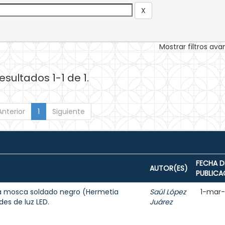
Mostrar filtros av
esultados 1-1 de 1.
Anterior
1
Siguiente
FECHA D
AUTOR(ES)
PUBLICA
 la mosca soldado negro (Hermetia
Saúl López
1-mar
des de luz LED.
Juárez