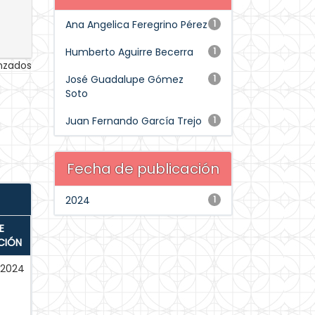
Ana Angelica Feregrino Pérez
1
Humberto Aguirre Becerra
1
anzados
José Guadalupe Gómez
1
Soto
Juan Fernando García Trejo
1
Fecha de publicación
2024
1
E
CIÓN
-2024