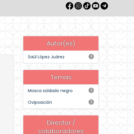
Autor(es)
Saúl López Juárez
1
Temas
Mosca soldado negro
1
Oviposición
1
Director /
colaboradores