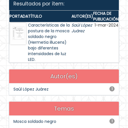
Resultados por ítem:
FECHA DE
PORTADA
TÍTULO
AUTOR(ES)
PUBLICACIÓN
Características de la
Saúl López
1-mar-2024
postura de la mosca
Juárez
soldado negro
(Hermetia illucens)
bajo diferentes
intensidades de luz
LED.
Autor(es)
Saúl López Juárez
1
Temas
Mosca soldado negro
1