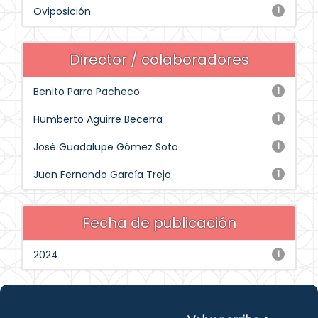
Oviposición
1
Director / colaboradores
Benito Parra Pacheco
1
Humberto Aguirre Becerra
1
José Guadalupe Gómez Soto
1
Juan Fernando García Trejo
1
Fecha de publicación
2024
1