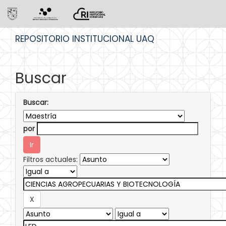
Skip
REPOSITORIO INSTITUCIONAL UAQ
navigation
Buscar
Buscar:
por
Filtros actuales: