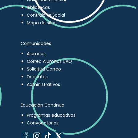
Bibliotecas
Contraloría Social
Mapa de sitio
Comunidades
Alumnos
Correo Alumnos UAQ
Solicitud Correo
Docentes
Administrativos
Educación Continua
Programas educativos
Convocatorias