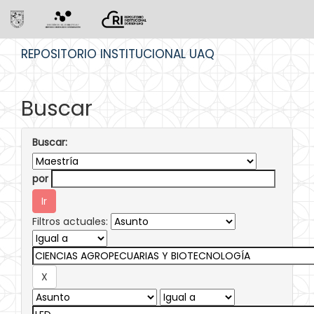
Skip
REPOSITORIO INSTITUCIONAL UAQ
navigation
Buscar
Buscar:
por
Filtros actuales: