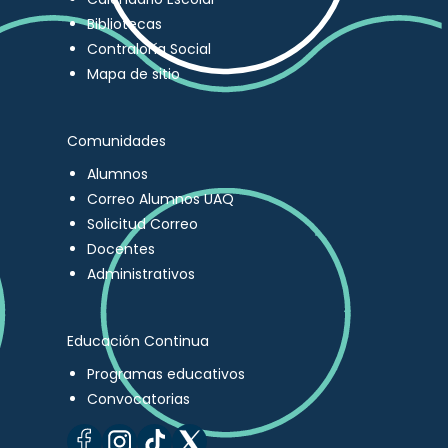
Bibliotecas
Contraloría Social
Mapa de sitio
Comunidades
Alumnos
Correo Alumnos UAQ
Solicitud Correo
Docentes
Administrativos
Educación Continua
Programas educativos
Convocatorias