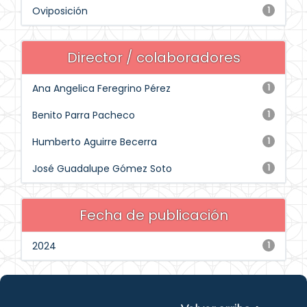
Oviposición
1
Director / colaboradores
Ana Angelica Feregrino Pérez
1
Benito Parra Pacheco
1
Humberto Aguirre Becerra
1
José Guadalupe Gómez Soto
1
Fecha de publicación
2024
1