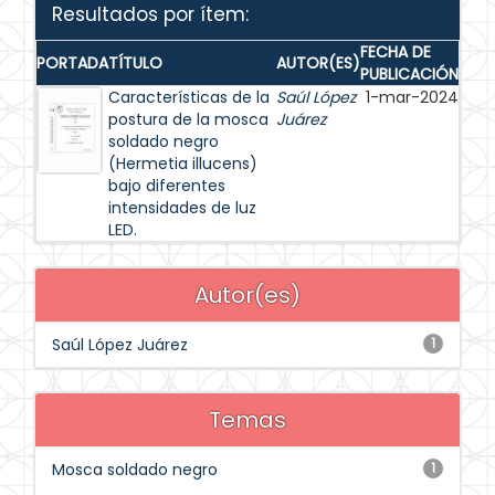
Resultados por ítem:
FECHA DE
PORTADA
TÍTULO
AUTOR(ES)
PUBLICACIÓN
Características de la
Saúl López
1-mar-2024
postura de la mosca
Juárez
soldado negro
(Hermetia illucens)
bajo diferentes
intensidades de luz
LED.
Autor(es)
Saúl López Juárez
1
Temas
Mosca soldado negro
1