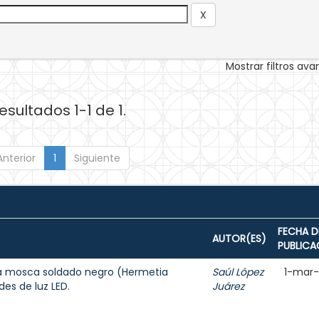
Mostrar filtros av
esultados 1-1 de 1.
Anterior
1
Siguiente
FECHA D
AUTOR(ES)
PUBLICA
 la mosca soldado negro (Hermetia
Saúl López
1-mar
des de luz LED.
Juárez