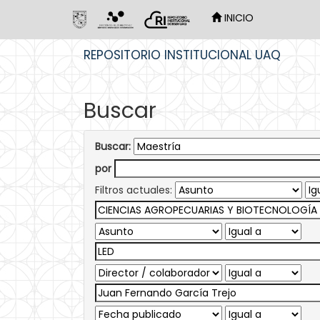
INICIO
Skip
REPOSITORIO INSTITUCIONAL UAQ
navigation
Buscar
Buscar:
por
Filtros actuales: