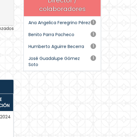
Director /
colaboradores
Ana Angelica Feregrino Pérez
1
anzados
Benito Parra Pacheco
1
Humberto Aguirre Becerra
1
José Guadalupe Gómez
1
Soto
E
CIÓN
-2024