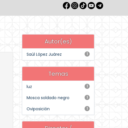
Autor(es)
Saúl López Juárez
1
Temas
luz
1
Mosca soldado negro
1
Oviposición
1