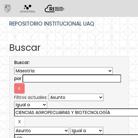
Skip
REPOSITORIO INSTITUCIONAL UAQ
navigation
Buscar
Buscar:
por
Filtros actuales: