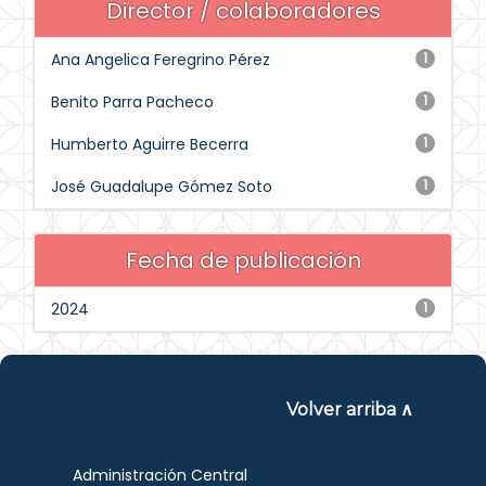
Director / colaboradores
Ana Angelica Feregrino Pérez
1
Benito Parra Pacheco
1
Humberto Aguirre Becerra
1
José Guadalupe Gómez Soto
1
Fecha de publicación
2024
1
Volver arriba ∧
Administración Central