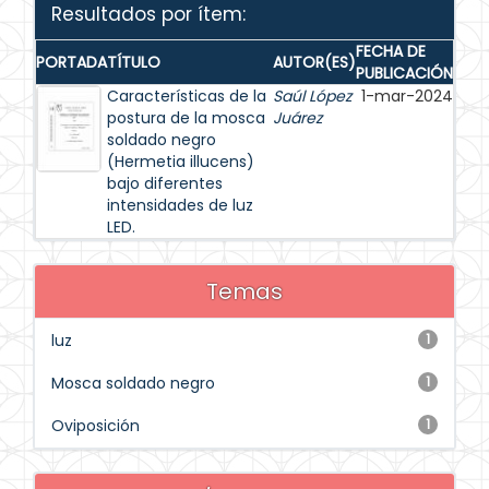
Resultados por ítem:
FECHA DE
PORTADA
TÍTULO
AUTOR(ES)
PUBLICACIÓN
Características de la
Saúl López
1-mar-2024
postura de la mosca
Juárez
soldado negro
(Hermetia illucens)
bajo diferentes
intensidades de luz
LED.
Temas
luz
1
Mosca soldado negro
1
Oviposición
1