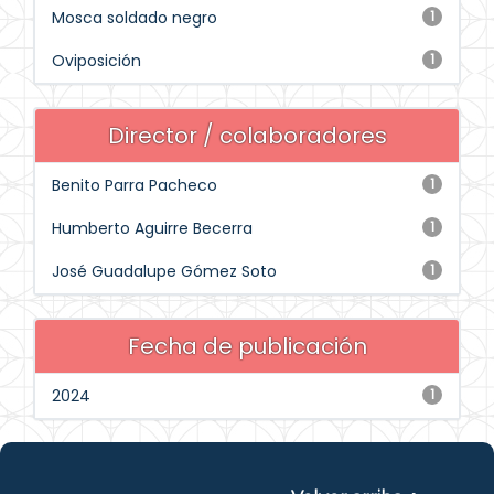
Mosca soldado negro
1
Oviposición
1
Director / colaboradores
Benito Parra Pacheco
1
Humberto Aguirre Becerra
1
José Guadalupe Gómez Soto
1
Fecha de publicación
2024
1