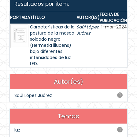
Resultados por ítem:
FECHA DE
PORTADA
TÍTULO
AUTOR(ES)
PUBLICACIÓN
Características de la
Saúl López
1-mar-2024
postura de la mosca
Juárez
soldado negro
(Hermetia illucens)
bajo diferentes
intensidades de luz
LED.
Autor(es)
Saúl López Juárez
1
Temas
luz
1