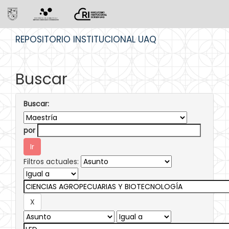
Skip
REPOSITORIO INSTITUCIONAL UAQ
navigation
Buscar
Buscar:
por
Filtros actuales: