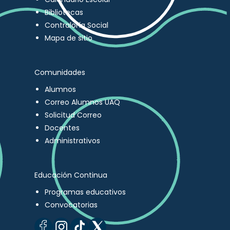
Bibliotecas
Contraloría Social
Mapa de sitio
Comunidades
Alumnos
Correo Alumnos UAQ
Solicitud Correo
Docentes
Administrativos
Educación Continua
Programas educativos
Convocatorias