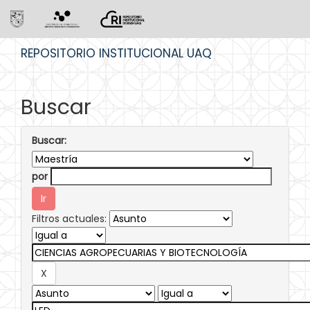
Skip
REPOSITORIO INSTITUCIONAL UAQ
navigation
Buscar
Buscar:
por
Filtros actuales: