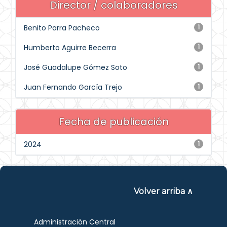
Director / colaboradores
Benito Parra Pacheco
1
Humberto Aguirre Becerra
1
José Guadalupe Gómez Soto
1
Juan Fernando García Trejo
1
Fecha de publicación
2024
1
Volver arriba ∧
Administración Central