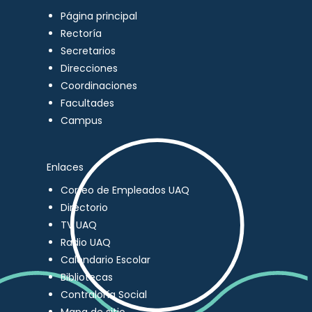
Página principal
Rectoría
Secretarios
Direcciones
Coordinaciones
Facultades
Campus
Enlaces
Correo de Empleados UAQ
Directorio
TV UAQ
Radio UAQ
Calendario Escolar
Bibliotecas
Contraloría Social