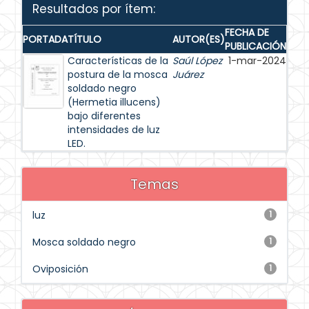
Resultados por ítem:
FECHA DE
PORTADA
TÍTULO
AUTOR(ES)
PUBLICACIÓN
Características de la
Saúl López
1-mar-2024
postura de la mosca
Juárez
soldado negro
(Hermetia illucens)
bajo diferentes
intensidades de luz
LED.
Temas
luz
1
Mosca soldado negro
1
Oviposición
1