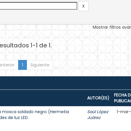
Mostrar filtros av
esultados 1-1 de 1.
Anterior
1
Siguiente
FECHA D
AUTOR(ES)
PUBLICA
 la mosca soldado negro (Hermetia
Saúl López
1-mar
des de luz LED.
Juárez