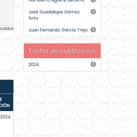
Humberto Aguirre Becerra
José Guadalupe Gómez
1
Soto
anzados
Juan Fernando García Trejo
1
Fecha de publicación
2024
1
E
CIÓN
-2024