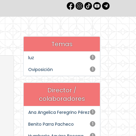
Temas
luz
1
Oviposición
1
Director /
colaboradores
Ana Angelica Feregrino Pérez
1
Benito Parra Pacheco
1
1