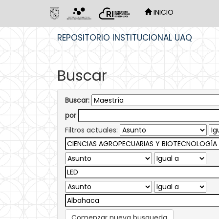
INICIO
Skip
REPOSITORIO INSTITUCIONAL UAQ
navigation
Buscar
Buscar:
por
Filtros actuales:
Comenzar nueva busqueda