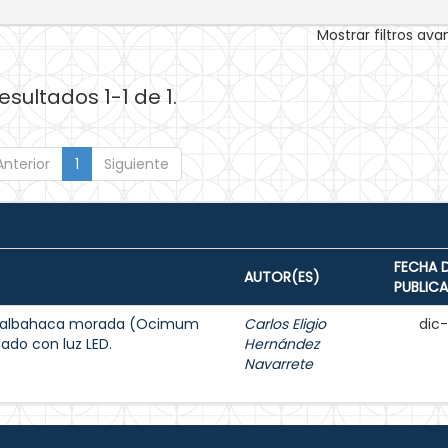
Mostrar filtros av
esultados 1-1 de 1.
Anterior
1
Siguiente
FECHA 
AUTOR(ES)
PUBLIC
de albahaca morada (Ocimum
Carlos Eligio
dic
ado con luz LED.
Hernández
Navarrete