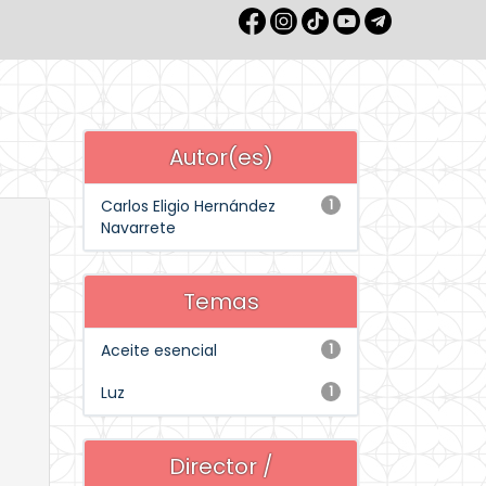
Autor(es)
Carlos Eligio Hernández
1
Navarrete
Temas
Aceite esencial
1
Luz
1
Director /