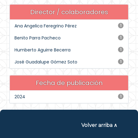
Director / colaboradores
Ana Angelica Feregrino Pérez
1
Benito Parra Pacheco
1
Humberto Aguirre Becerra
1
José Guadalupe Gómez Soto
1
Fecha de publicación
2024
1
Volver arriba ∧