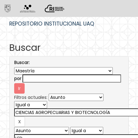
Skip
REPOSITORIO INSTITUCIONAL UAQ
navigation
Buscar
Buscar:
por
Filtros actuales: