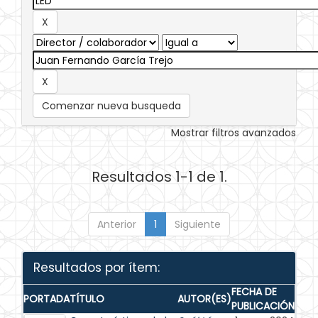
Comenzar nueva busqueda
Mostrar filtros avanzados
Resultados 1-1 de 1.
Anterior
1
Siguiente
Resultados por ítem:
FECHA DE
PORTADA
TÍTULO
AUTOR(ES)
PUBLICACIÓN