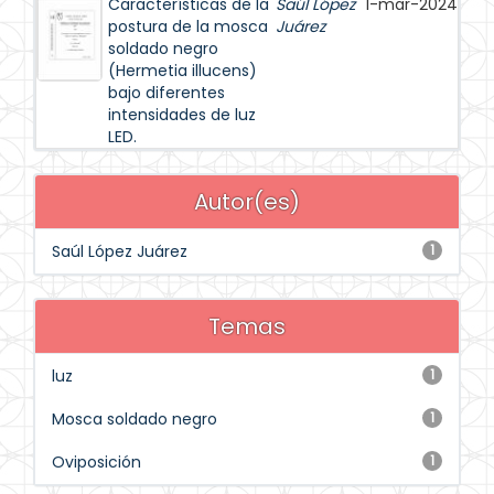
Características de la
Saúl López
1-mar-2024
postura de la mosca
Juárez
soldado negro
(Hermetia illucens)
bajo diferentes
intensidades de luz
LED.
Autor(es)
Saúl López Juárez
1
Temas
luz
1
Mosca soldado negro
1
Oviposición
1