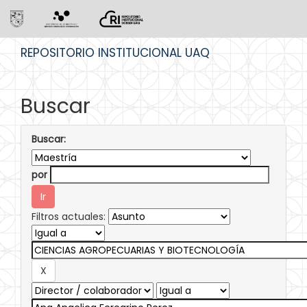
Skip
REPOSITORIO INSTITUCIONAL UAQ
navigation
Buscar
Buscar:
por
Filtros actuales: