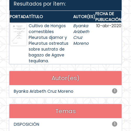
Resultados por ítem:
FECHA DE
PORTADA
TÍTULO
AUTOR(ES)
PUBLICACIÓN
Cultivo de Hongos
Byanka
10-abr-2020
comestibles
Arizbeth
Pleurotus djamor y
Cruz
Pleurotus ostreatus
Moreno
sobre sustrato de
bagazo de Agave
tequilana.
Autor(es)
Byanka Arizbeth Cruz Moreno
1
Temas
DISPOSICIÓN
1