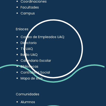
Coordinaciones
Facultades
Campus
Enlaces
Correo de Empleados UAQ
Directorio
TV UAQ
Radio UAQ
Calendario Escolar
Bibliotecas
Contraloría Social
Mapa de sitio
Comunidades
Alumnos