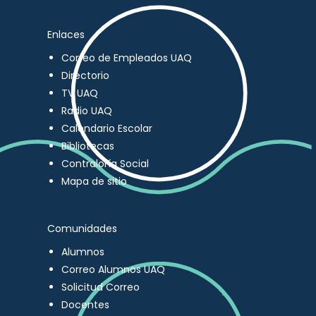
Enlaces
Correo de Empleados UAQ
Directorio
TV UAQ
Radio UAQ
Calendario Escolar
Bibliotecas
Contraloría Social
Mapa de sitio
Comunidades
Alumnos
Correo Alumnos UAQ
Solicitud Correo
Docentes