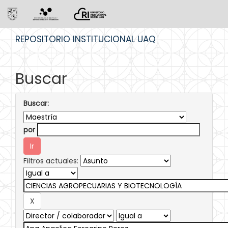
Skip
REPOSITORIO INSTITUCIONAL UAQ
navigation
Buscar
Buscar:
por
Filtros actuales: