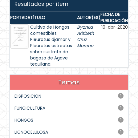
Resultados por ítem:
FECHA DE
PORTADA
TÍTULO
AUTOR(ES)
PUBLICACIÓN
Cultivo de Hongos
Byanka
10-abr-2020
comestibles
Arizbeth
Pleurotus djamor y
Cruz
Pleurotus ostreatus
Moreno
sobre sustrato de
bagazo de Agave
tequilana.
Temas
DISPOSICIÓN
1
FUNGICULTURA
1
HONGOS
1
LIGNOCELULOSA
1