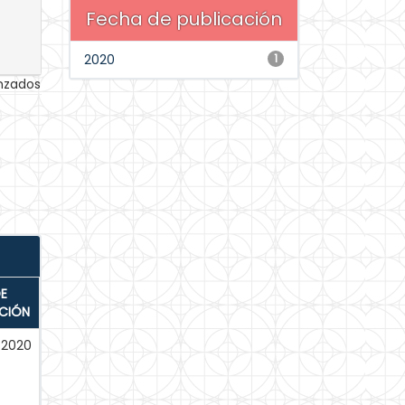
Fecha de publicación
2020
1
anzados
E
ACIÓN
-2020