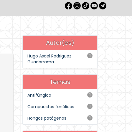
Autor(es)
Hugo Asael Rodriguez
1
Guadarrama
Temas
Antifúngico
1
Compuestos fenólicos
1
Hongos patógenos
1