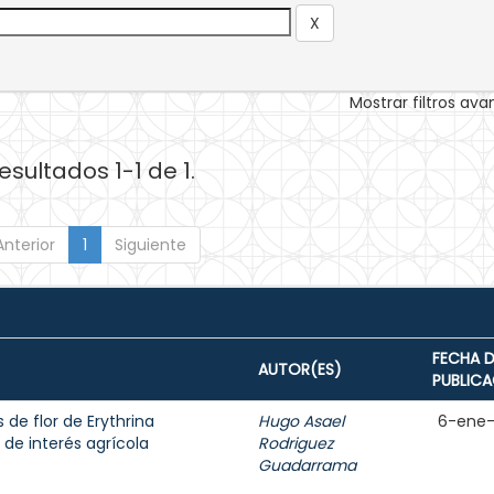
Mostrar filtros av
esultados 1-1 de 1.
Anterior
1
Siguiente
FECHA D
AUTOR(ES)
PUBLIC
 de flor de Erythrina
Hugo Asael
6-ene
de interés agrícola
Rodriguez
Guadarrama