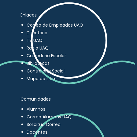
Enlaces
Correo de Empleados UAQ
Directorio
TV UAQ
Radio UAQ
Calendario Escolar
Bibliotecas
Contraloría Social
Mapa de sitio
Comunidades
Alumnos
Correo Alumnos UAQ
Solicitud Correo
Docentes