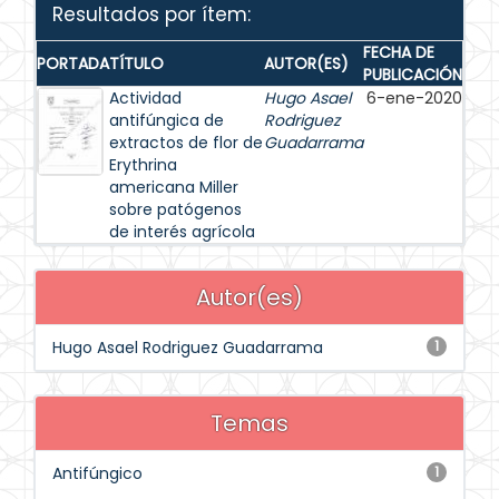
Resultados por ítem:
FECHA DE
PORTADA
TÍTULO
AUTOR(ES)
PUBLICACIÓN
Actividad
Hugo Asael
6-ene-2020
antifúngica de
Rodriguez
extractos de flor de
Guadarrama
Erythrina
americana Miller
sobre patógenos
de interés agrícola
Autor(es)
Hugo Asael Rodriguez Guadarrama
1
Temas
Antifúngico
1