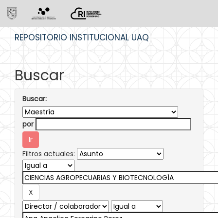
Skip
REPOSITORIO INSTITUCIONAL UAQ
navigation
Buscar
Buscar:
por
Filtros actuales: