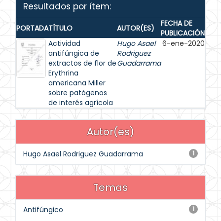
Resultados por ítem:
FECHA DE
PORTADA
TÍTULO
AUTOR(ES)
PUBLICACIÓN
Actividad
Hugo Asael
6-ene-2020
antifúngica de
Rodriguez
extractos de flor de
Guadarrama
Erythrina
americana Miller
sobre patógenos
de interés agrícola
Autor(es)
Hugo Asael Rodriguez Guadarrama
1
Temas
Antifúngico
1