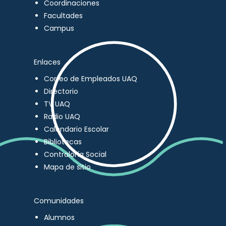
Coordinaciones
Facultades
Campus
Enlaces
Correo de Empleados UAQ
Directorio
TV UAQ
Radio UAQ
Calendario Escolar
Bibliotecas
Contraloría Social
Mapa de sitio
Comunidades
Alumnos