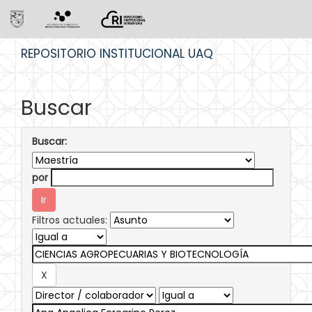
Skip
REPOSITORIO INSTITUCIONAL UAQ
navigation
Buscar
Buscar:
por
Filtros actuales: