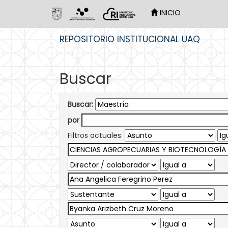
INICIO
Skip
REPOSITORIO INSTITUCIONAL UAQ
navigation
Buscar
Buscar:
por
Filtros actuales: