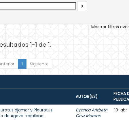
Mostrar filtros av
esultados 1-1 de 1.
Anterior
1
Siguiente
FECHA 
AUTOR(ES)
PUBLIC
eurotus djamor y Pleurotus
Byanka Arizbeth
10-abr
zo de Agave tequilana.
Cruz Moreno