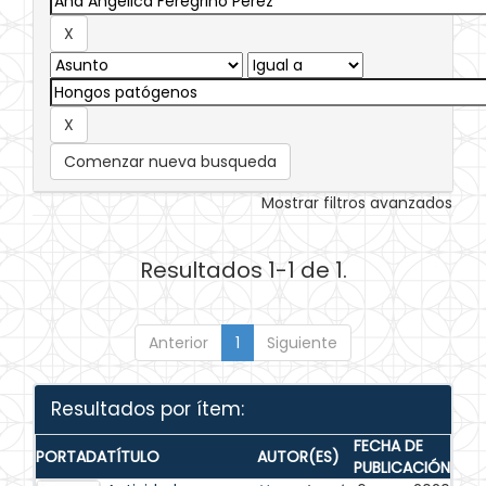
Comenzar nueva busqueda
Mostrar filtros avanzados
Resultados 1-1 de 1.
Anterior
1
Siguiente
Resultados por ítem:
FECHA DE
PORTADA
TÍTULO
AUTOR(ES)
PUBLICACIÓN