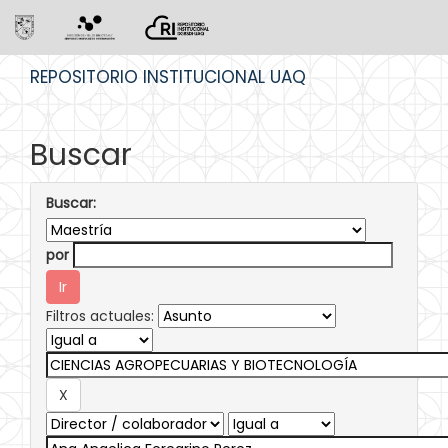
Skip
REPOSITORIO INSTITUCIONAL UAQ
navigation
Buscar
Buscar:
por
Filtros actuales: