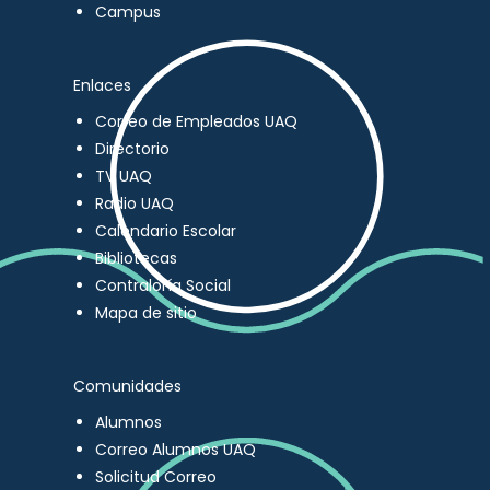
Campus
Enlaces
Correo de Empleados UAQ
Directorio
TV UAQ
Radio UAQ
Calendario Escolar
Bibliotecas
Contraloría Social
Mapa de sitio
Comunidades
Alumnos
Correo Alumnos UAQ
Solicitud Correo