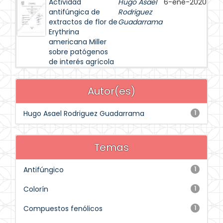
Actividad
Hugo Asael
6-ene-2020
antifúngica de
Rodriguez
extractos de flor de
Guadarrama
Erythrina
americana Miller
sobre patógenos
de interés agrícola
Autor(es)
Hugo Asael Rodriguez Guadarrama
1
Temas
Antifúngico
1
Colorín
1
Compuestos fenólicos
1